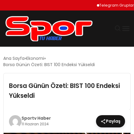
Telegram Grupları Nası
GÜNDEM
Ana Sayfa
Ekonomi
Borsa Günün Özeti: BIST 100 Endeksi Yükseldi
DÜNYA
Borsa Günün Özeti: BIST 100 Endeksi
EKONOMI
Yükseldi
SIYASET
TEKNOLOJI
Sportv Haber
Paylaş
11 Haziran 2024
EĞITIM