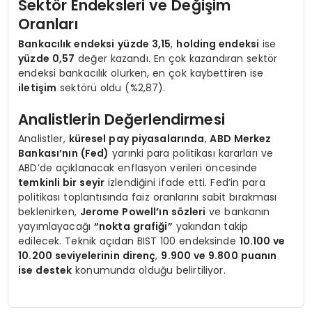
Sektör Endeksleri ve Değişim
Oranları
Bankacılık endeksi
yüzde 3,15
,
holding endeksi
ise
yüzde 0,57
değer kazandı. En çok kazandıran sektör
endeksi bankacılık olurken, en çok kaybettiren ise
iletişim
sektörü oldu (%2,87).
Analistlerin Değerlendirmesi
Analistler,
küresel pay piyasalarında
,
ABD Merkez
Bankası’nın (Fed)
yarınki para politikası kararları ve
ABD’de açıklanacak enflasyon verileri öncesinde
temkinli bir seyir
izlendiğini ifade etti. Fed’in para
politikası toplantısında faiz oranlarını sabit bırakması
beklenirken,
Jerome Powell’ın sözleri
ve bankanın
yayımlayacağı
“nokta grafiği”
yakından takip
edilecek. Teknik açıdan BIST 100 endeksinde
10.100 ve
10.200 seviyelerinin direnç
,
9.900 ve 9.800 puanın
ise destek
konumunda olduğu belirtiliyor.