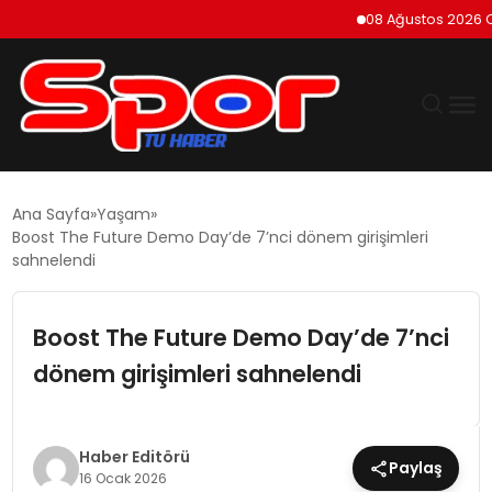
08 Ağustos 2026 Cumarte
GÜNDEM
Ana Sayfa
Yaşam
Boost The Future Demo Day’de 7’nci dönem girişimleri
DÜNYA
sahnelendi
EKONOMI
Boost The Future Demo Day’de 7’nci
dönem girişimleri sahnelendi
SIYASET
TEKNOLOJI
Haber Editörü
Paylaş
16 Ocak 2026
EĞITIM