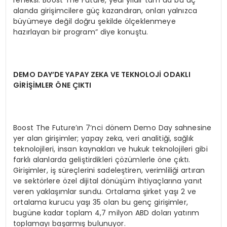
refleksi. Boost The Future, yedi yıldır tam da bu üç
alanda girişimcilere güç kazandıran, onları yalnızca
büyümeye değil doğru şekilde ölçeklenmeye
hazırlayan bir program” diye konuştu.
DEMO DAY’DE YAPAY ZEKA VE TEKNOLOJİ ODAKLI
GİRİŞİ
MLER Ö
NE ÇIKTI
Boost The Future’ın 7’nci dönem Demo Day sahnesine
yer alan girişimler; yapay zeka, veri analitiği, sağlık
teknolojileri, insan kaynakları ve hukuk teknolojileri gibi
farklı alanlarda geliştirdikleri çözümlerle öne çıktı.
Girişimler, iş süreçlerini sadeleştiren, verimliliği artıran
ve sektörlere özel dijital dönüşüm ihtiyaçlarına yanıt
veren yaklaşımlar sundu. Ortalama şirket yaşı 2 ve
ortalama kurucu yaşı 35 olan bu genç girişimler,
bugüne kadar toplam 4,7 milyon ABD doları yatırım
toplamayı başarmış bulunuyor.