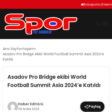
Bolusporlu Erdem Can Pola
GÜNDEM
Ana Sayfa
Yaşam
Asadov Pro Bridge ekibi World Football Summit Asia 2024’e
DÜNYA
Katıldı
EKONOMI
Asadov Pro Bridge ekibi World
Football Summit Asia 2024’e Katıldı
SIYASET
TEKNOLOJI
Haber Editörü
Paylaş
08 Aralık 2024
EĞITIM