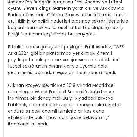
Asadov Pro Bridge’in kurucusu Emil Asadov ve futbol
oyunu
Eleven Kings Game
’in yaratıcısı ve Asadov Pro
Bridge danışmanı Orkhan Rzayev, etkinlikte ekibi temsil
etti. İkilinin öncelikli hedefleri arasında sektör liderleriyle
bağlantı kurmak ve küresel futbol topluluğu içinde iş
birliği fırsatlarını keşfetmek bulunuyordu.
Etkinlik sonrası görüşlerini paylaşan Emil Asadov, “WFS
Asia 2024 gibi bir platformda yer almak, önemli
paydaşlarla buluşmamız ve ajansımızın hedeflerini
futbol sektörünün dinamikleriyle uyumlu hale
getirmemiz açısından eşsiz bir fırsat sundu,” dedi.
Orkhan Rzayev ise, “İlk kez 2019 yılında Madrid’de
düzenlenen World Football Summit’e katıldım ve
inanılmaz bir deneyimdi. Bu yıl Riyad’daki zirveye
katılmak, daha da etkileyici bir deneyim oldu. Futbol
endüstrisindeki önemli isimlerle bir kez daha
etkileşimde bulunmayı dört gözle bekliyorum,”
ifadelerini kullandı.