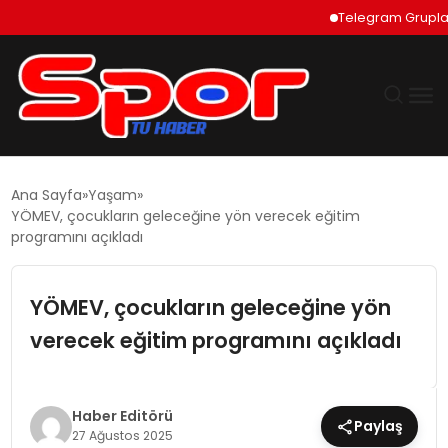
Telegram Grupları Nası
GÜNDEM
Ana Sayfa
Yaşam
YÖMEV, çocukların geleceğine yön verecek eğitim
DÜNYA
programını açıkladı
EKONOMI
YÖMEV, çocukların geleceğine yön
verecek eğitim programını açıkladı
SIYASET
TEKNOLOJI
Haber Editörü
Paylaş
27 Ağustos 2025
EĞITIM