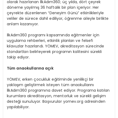
olarak hazırlanan İlkAdım360; üç yılda, dört çeyrek
döneme yayılmış 36 haftalık bir plan içeriyor. Her
çeyrekte düzenlenen “Deneyim Günü” etkinlikleriyle
veliler de sürece dahil ediliyor, öğrenme aileyle birlikte
anlam kazanıyor.
İlkAdım360 programı kapsamında eğitmenler için
uygulama rehberleri, etkinlik planları ve felsefi
kılavuzlar hazırlandı. YÖMEV, akreditasyon sürecinde
standartları belirleyerek programın kalitesini sürekli
takip ediyor.
Tüm anaokullarına açık
YÖMEV, erken çocukluk eğitiminde yenilikçi bir
yaklaşım geliştirmek isteyen tüm anaokullarını
İlkAdım360 programına davet ediyor. Programa katılan
kurumlara akreditasyon, mentorluk ve sürekli gelişim
desteği sunuluyor. Başvurular yomev.org adresinden
yapılabiliyor.