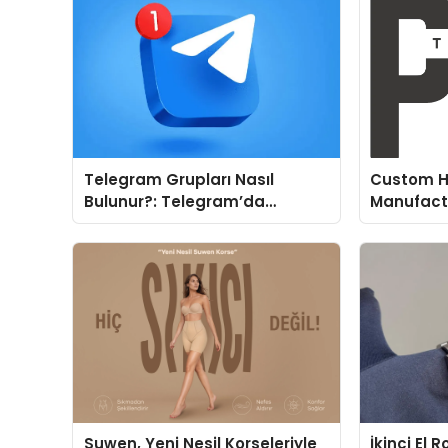
Telegram Grupları Nasıl
Custom H
Bulunur?: Telegram’da
Manufactu
Topluluk Deneyimini
Fit and P
Geliştirmek
Suwen, Yeni Nesil Korseleriyle
İkinci El 