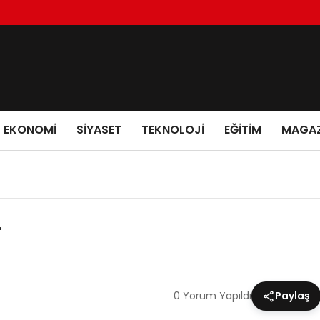
EKONOMI
SIYASET
TEKNOLOJI
EĞITIM
MAGAZ
r
0 Yorum Yapıldı
Paylaş