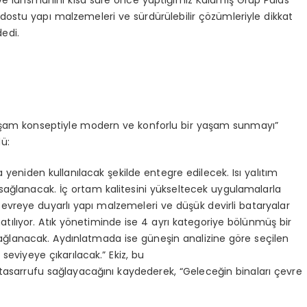
 ve lansmanını kısa süre önce yaptığımız Kalamış Grup Palas
re dostu yapı malzemeleri ve sürdürülebilir çözümleriyle dikkat
edi.
 yaşam konseptiyle modern ve konforlu bir yaşam sunmayı”
dü:
yeniden kullanılacak şekilde entegre edilecek. Isı yalıtım
fu sağlanacak. İç ortam kalitesini yükseltecek uygulamalarla
çevreye duyarlı yapı malzemeleri ve düşük devirli bataryalar
natılıyor. Atık yönetiminde ise 4 ayrı kategoriye bölünmüş bir
ağlanacak. Aydınlatmada ise güneşin analizine göre seçilen
seviyeye çıkarılacak.” Ekiz, bu
u tasarrufu sağlayacağını kaydederek, “Geleceğin binaları çevre