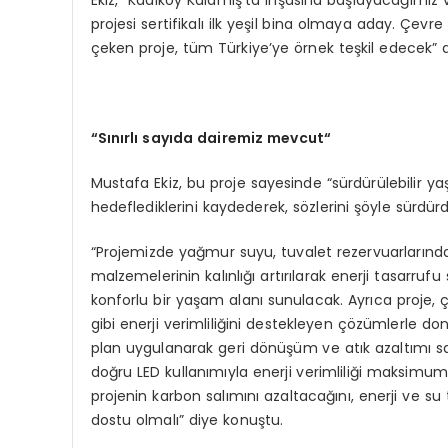
Ekiz, “Kadıköy Kalamış’ta inşasına başlayacağımız
projesi sertifikalı ilk yeşil bina olmaya aday. Çev
çeken proje, tüm Türkiye’ye örnek teşkil edecek” d
“S
ınırlı sayıda dairemiz mevcut
“
Mustafa Ekiz, bu proje sayesinde “sürdürülebilir
hedeflediklerini kaydederek, sözlerini şöyle sürdür
“Projemizde yağmur suyu, tuvalet rezervuarlarında 
malzemelerinin kalınlığı artırılarak enerji tasarru
konforlu bir yaşam alanı sunulacak. Ayrıca proje, 
gibi enerji verimliliğini destekleyen çözümlerle do
plan uygulanarak geri dönüşüm ve atık azaltımı s
doğru LED kullanımıyla enerji verimliliği maksimum 
projenin karbon salımını azaltacağını, enerji ve s
dostu olmalı” diye konuştu.