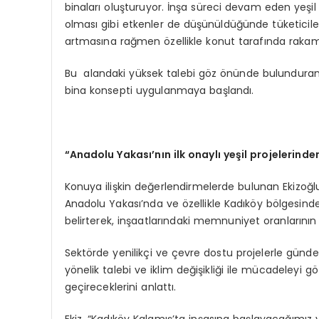
binaları oluşturuyor. İnşa süreci devam eden yeşil bi
olması gibi etkenler de düşünüldüğünde tüketicile
artmasına rağmen özellikle konut tarafında rakaml
Bu alandaki yüksek talebi göz önünde bulunduran E
bina konsepti uygulanmaya başlandı.
“A
nadolu Yakası’nın ilk onaylı yeşil projelerinde
Konuya ilişkin değerlendirmelerde bulunan Ekizoğlu
Anadolu Yakası’nda ve özellikle Kadıköy bölgesind
belirterek, inşaatlarındaki memnuniyet oranlarını
Sektörde yenilikçi ve çevre dostu projelerle gündeme
yönelik talebi ve iklim değişikliği ile mücadeleyi 
geçireceklerini anlattı.