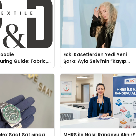
oodie
Eski Kasetlerden Yedi Yeni
ring Guide: Fabric,
Şarkı: Ayla Selvi’nin “Kayıp
rinting Options
Kasetler 1” Albümü 31
Temmuz’da Çıktı
Rolex Saat Satışında
MHRS ile Nasıl Randevu Alınır?