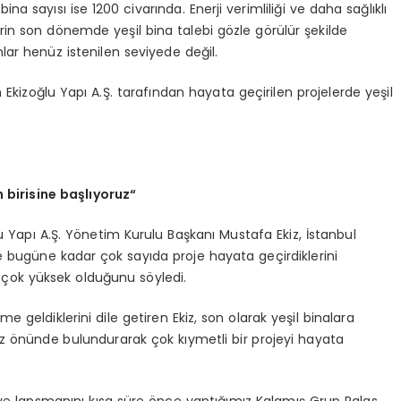
na sayısı ise 1200 civarında. Enerji verimliliği ve daha sağlıklı
rin son dönemde yeşil bina talebi gözle görülür şekilde
ar henüz istenilen seviyede değil.
kizoğlu Yapı A.Ş. tarafından hayata geçirilen projelerde yeşil
n birisine başlıyoruz
“
 Yapı A.Ş. Yönetim Kurulu Başkanı Mustafa Ekiz, İstanbul
e bugüne kadar çok sayıda proje hayata geçirdiklerini
n çok yüksek olduğunu söyledi.
 geldiklerini dile getiren Ekiz, son olarak yeşil binalara
göz önünde bulundurarak çok kıymetli bir projeyi hayata