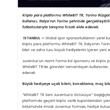
Kripto para platformu WhiteBIT TR, Torino R
üzgar
kullanıcı, İtalya’nı
n Torino
şehrinde gerçekleştiril
futbolcularıyla tanış
ma f
ırsatı elde edecek.
İSTANBUL —
Global spor sponsorluklarının yerel ku
Kripto para platformu WhiteBIT TR, İtalya’nın Torin
bilet ve saha turu büyük hediyelerini içeren yeni et
Juventus’un resmi forma kol sponsoru ve kripto p
WhiteBIT TR’de görevleri tamamlayan kullanıcıla
edecek.
Büyük hediyeye uçak bileti, konaklama, maç bil
“WhiteBIT TR Seni Juventus’a Götürüyor” başlığıyla
platformda geçerli kripto varlık kuponlarından ya
bölümünde imzalı Juventus forması, hediye kutusu, f