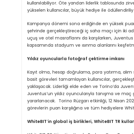
kullanılabiliyor. Öte yandan liderlik tablosunda zi
yükselen kullanıcılar, büyük hediye ile ödüllendiriliy
Kampanya dönemi sona erdiğinde en yüksek puanı t
şehrinde gerçekleştireceği iç saha maçı için iki a
uçuş ve otel masraflarını da karşılarken, Juvent
kapsamında stadyum ve ısınma alanlarını keşfet
Yıldız oyuncularla fotoğ
raf
çektirme imkanı
Kayıt olma, hesap doğrulama, para yatırma, alım 
basit görevleri tamamlayan kullanıcılar, gerçekleşt
yaklaşacak. Liderliği elde eden ve Torino’da Juven
Juventus’un yıldız oyuncularıyla tanışma ve maç
yararlanacak. Torino Rüzgarı etkinliği, 12 Nisan 
görevlerin puan karşılığına ve tüm hediyelere White
WhiteBIT
’
in global iş birlikleri, WhiteBIT TR kulla