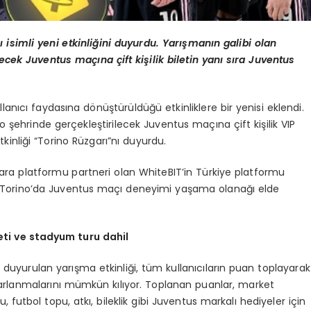
ı isimli yeni etkinliğini duyurdu. Yarışmanın galibi olan
ecek Juventus maçına çift kişilik biletin yanı sıra Juventus
llanıcı faydasına dönüştürüldüğü etkinliklere bir yenisi eklendi.
o şehrinde gerçekleştirilecek Juventus maçına çift kişilik VIP
kinliği “Torino Rüzgarı”nı duyurdu.
ara platformu partneri olan WhiteBIT’in Türkiye platformu
r, Torino’da Juventus maçı deneyimi yaşama olanağı elde
eti ve stadyum turu dahil
 duyurulan yarışma etkinliği, tüm kullanıcıların puan toplayarak
rarlanmalarını mümkün kılıyor. Toplanan puanlar, market
utbol topu, atkı, bileklik gibi Juventus markalı hediyeler için