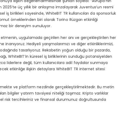
nuya ilişkin değerlendirmesinde şunları söyledi: “Avrupa’nın
an 2025’te üç yıllık bir anlaşma imzalayarak Juventus’un resmi
l iş birlikleri sayesinde, WhiteBIT TR kullanıcıları da sponsorluk
 somut örneklerinden biri olarak Torino Rüzgarı etkinliği
lmaz bir deneyim sunuluyor.
şa etmenin, uygulamada geçirilen her anı ve gerçekleştirilen her
 inanıyoruz. Hediyeli yarışmalarımızı ve diğer etkinliklerimizi,
 odağında tasarlıyoruz. Rekabetin yoğun olduğu bir pazarda,
ğı, WhiteBIT’in küresel iş birliklerinin sunduğu potansiyelden
ca liderlere değil, tüm kullanıcılara adil faydalar sunmaya
ecek etkinliğe ilişkin detaylara WhiteBIT TR internet sitesi
nmekte ve platform nezdinde gerçekleştirilmektedir. Bu metin
n bilgiler yatırım tavsiyesi niteliği taşımaz. Kripto varlıklar
kişisel risk tercihleriniz ve finansal durumunuz doğrultusunda