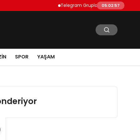
Telegram Grupları Nasıl Bulunur?: Telegr
05:02:58
IN
SPOR
YAŞAM
önderiyor