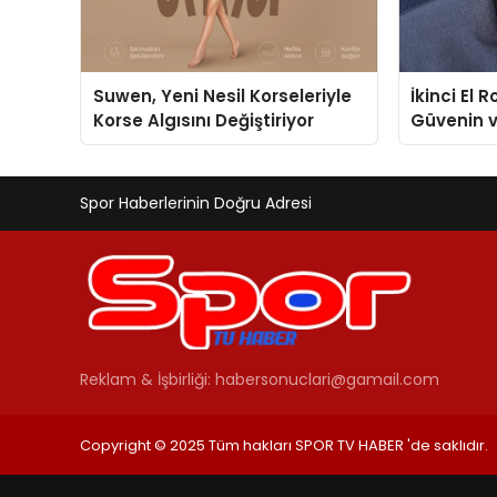
Suwen, Yeni Nesil Korseleriyle
İkinci El 
Korse Algısını Değiştiriyor
Güvenin 
Değerlem
Spor Haberlerinin Doğru Adresi
Reklam & İşbirliği:
habersonuclari@gamail.com
Copyright © 2025 Tüm hakları SPOR TV HABER 'de saklıdır.