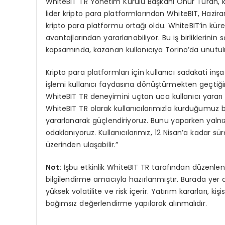
WhiteBIT TR Yönetim Kurulu Başkanı Onur Turan, ko
lider kripto para platformlarından WhiteBIT, Hazir
kripto para platformu ortağı oldu. WhiteBIT’in kürese
avantajlarından yararlanabiliyor. Bu iş birliklerinin
kapsamında, kazanan kullanıcıya Torino’da unutu
Kripto para platformları için kullanıcı sadakati in
işlemi kullanıcı faydasına dönüştürmekten geçtiğine
WhiteBIT TR deneyimini uçtan uca kullanıcı yararı
WhiteBIT TR olarak kullanıcılarımızla kurduğumuz ba
yararlanarak güçlendiriyoruz. Bunu yaparken yalnız
odaklanıyoruz. Kullanıcılarımız, 12 Nisan’a kadar sür
üzerinden ulaşabilir.”
Not:
İşbu etkinlik WhiteBIT TR tarafından düzenle
bilgilendirme amacıyla hazırlanmıştır. Burada yer ala
yüksek volatilite ve risk içerir. Yatırım kararları, 
bağımsız değerlendirme yapılarak alınmalıdır.