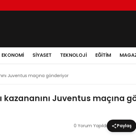
EKONOMI
SIYASET
TEKNOLOJI
EĞITIM
MAGAZ
anını Juventus maçına gönderiyor
rı kazananını Juventus maçına g
0 Yorum Yapıldı
Paylaş