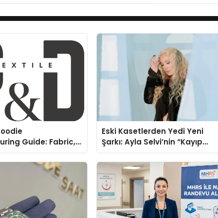
oodie
Eski Kasetlerden Yedi Yeni
ring Guide: Fabric,
Şarkı: Ayla Selvi’nin “Kayıp
rinting Options
Kasetler 1” Albümü 31
Temmuz’da Çıktı