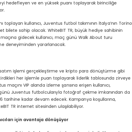
rveyi hedefleyen ve en yüksek puanı toplayarak birinciliğe
or.
oplayan kullanıcı, Juventus futbol takımının İtalya’nın Torin
det bilete sahip olacak. WhiteBIT TR, büyük hediye sahibinin
us maçına gidecek kullanıcı, maç günü Walk About turu
me deneyiminden yararlanacak.
satım işlemi gerçekleştirme ve kripto para dönüştürme gibi
irdikleri her işlemle puan toplayarak liderlik tablosunda zirveye
tus maçını VIP alanda izleme şansına erişen kullanıcı,
 günü Juventus futbolcularıyla fotoğraf çekme imkanından da
2026 tarihine kadar devam edecek. Kampanya koşullarına,
BIT TR internet sitesinden ulaşılabiliyor.
nıcıları için avantaja d
ö
nüşüyor