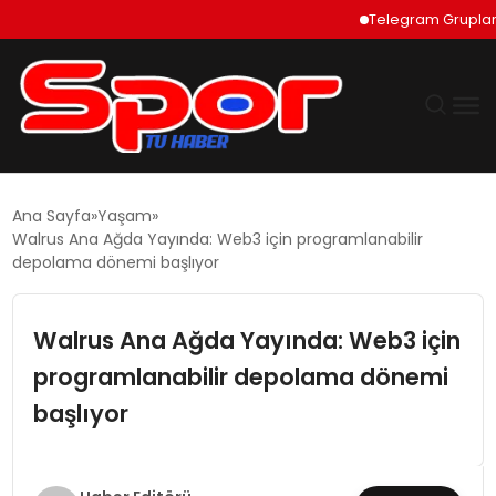
Telegram Grupları Nas
GÜNDEM
Ana Sayfa
Yaşam
Walrus Ana Ağda Yayında: Web3 için programlanabilir
DÜNYA
depolama dönemi başlıyor
EKONOMI
Walrus Ana Ağda Yayında: Web3 için
programlanabilir depolama dönemi
SIYASET
başlıyor
TEKNOLOJI
EĞITIM