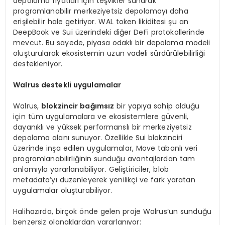
depolama fiyatları için teşvikler sunarak
programlanabilir merkeziyetsiz depolamayı daha
erişilebilir hale getiriyor. WAL token likiditesi şu an
DeepBook ve Sui üzerindeki diğer DeFi protokollerinde
mevcut. Bu sayede, piyasa odaklı bir depolama modeli
oluşturularak ekosistemin uzun vadeli sürdürülebilirliği
destekleniyor.
W
alrus
destekli uygulamalar
Walrus,
blokzincir bağımsız
bir yapıya sahip olduğu
için tüm uygulamalara ve ekosistemlere güvenli,
dayanıklı ve yüksek performanslı bir merkeziyetsiz
depolama alanı sunuyor. Özellikle Sui blokzinciri
üzerinde inşa edilen uygulamalar, Move tabanlı veri
programlanabilirliğinin sunduğu avantajlardan tam
anlamıyla yararlanabiliyor. Geliştiriciler, blob
metadata’yı düzenleyerek yenilikçi ve fark yaratan
uygulamalar oluşturabiliyor.
Halihazırda, birçok önde gelen proje Walrus’un sunduğu
benzersiz olanaklardan yararlanıyor: