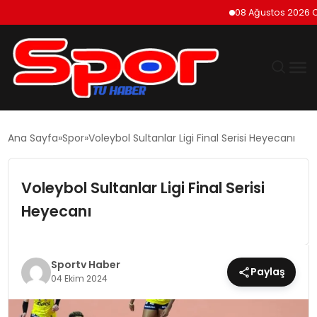
08 Ağustos 2026 Cumart
GÜNDEM
Ana Sayfa
Spor
Voleybol Sultanlar Ligi Final Serisi Heyecanı
DÜNYA
Voleybol Sultanlar Ligi Final Serisi
EKONOMI
Heyecanı
SIYASET
Sportv Haber
Paylaş
TEKNOLOJI
04 Ekim 2024
EĞITIM