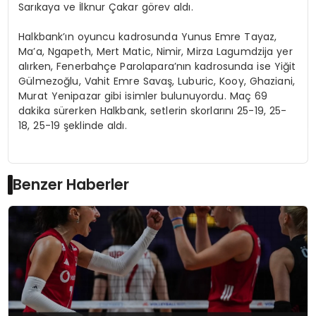
Sarıkaya ve İlknur Çakar görev aldı.
Halkbank’ın oyuncu kadrosunda Yunus Emre Tayaz,
Ma’a, Ngapeth, Mert Matic, Nimir, Mirza Lagumdzija yer
alırken, Fenerbahçe Parolapara’nın kadrosunda ise Yiğit
Gülmezoğlu, Vahit Emre Savaş, Luburic, Kooy, Ghaziani,
Murat Yenipazar gibi isimler bulunuyordu. Maç 69
dakika sürerken Halkbank, setlerin skorlarını 25-19, 25-
18, 25-19 şeklinde aldı.
Benzer Haberler