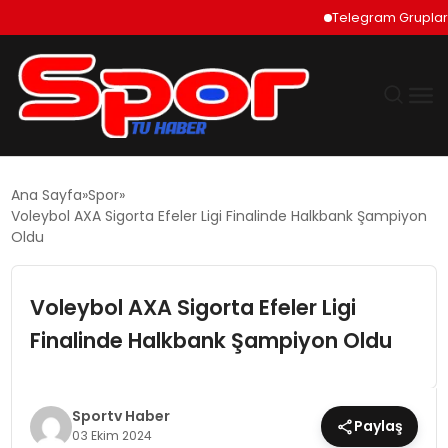
Telegram Grupları Nası
GÜNDEM
Ana Sayfa
Spor
Voleybol AXA Sigorta Efeler Ligi Finalinde Halkbank Şampiyon
DÜNYA
Oldu
EKONOMI
Voleybol AXA Sigorta Efeler Ligi
Finalinde Halkbank Şampiyon Oldu
SIYASET
TEKNOLOJI
Sportv Haber
Paylaş
03 Ekim 2024
EĞITIM