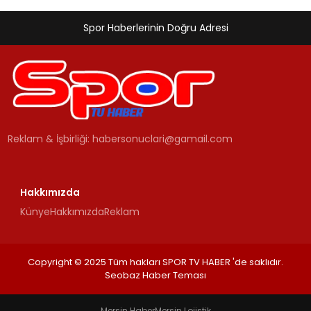
Spor Haberlerinin Doğru Adresi
Reklam & İşbirliği:
habersonuclari@gamail.com
Hakkımızda
Künye
Hakkımızda
Reklam
Copyright © 2025 Tüm hakları SPOR TV HABER 'de saklıdır.
Seobaz Haber Teması
Mersin Haber
Mersin Lojistik