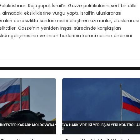
lakrishnan Rajagopal, İsrail’in Gazze politikalarını sert bir dille
almadaki eksikliklerine vurgu yaptı. İsrail’in uluslararası
emleri cezasızlıkla sürdürmesini eleştiren uzmanlar, uluslararası
irttiler. Gazze’nin yeniden inşası sürecinde karşılaşılan
kukun gelişmesinin ve insan haklarının korunmasının önemini