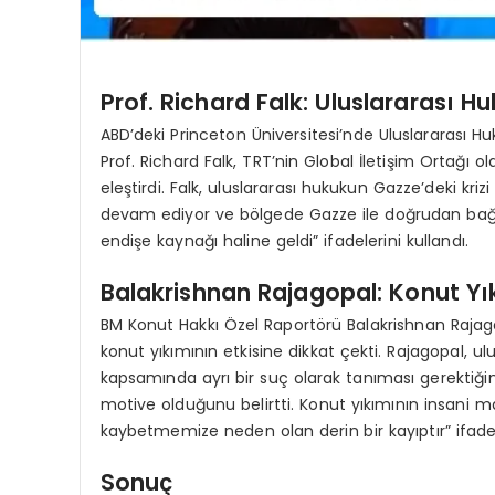
Prof. Richard Falk: Uluslararası Hu
ABD’deki Princeton Üniversitesi’nde Uluslararası H
Prof. Richard Falk, TRT’nin Global İletişim Ortağı ol
eleştirdi. Falk, uluslararası hukukun Gazze’deki krizi
devam ediyor ve bölgede Gazze ile doğrudan bağlant
endişe kaynağı haline geldi” ifadelerini kullandı.
Balakrishnan Rajagopal: Konut Yık
BM Konut Hakkı Özel Raportörü Balakrishnan Rajag
konut yıkımının etkisine dikkat çekti. Rajagopal, u
kapsamında ayrı bir suç olarak tanıması gerektiğini 
motive olduğunu belirtti. Konut yıkımının insani ma
kaybetmemize neden olan derin bir kayıptır” ifadele
Sonuç