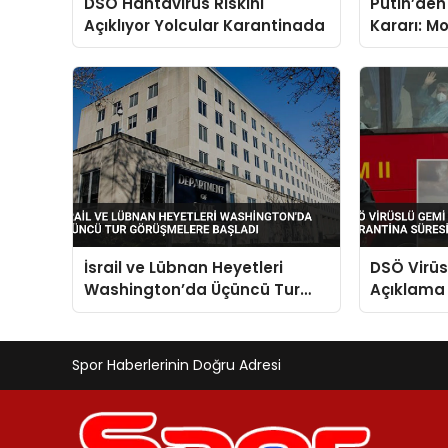
DSÖ Hantavirüs Riskini
Putin’den
Açıklıyor Yolcular Karantinada
Kararı: M
Geldi
İsrail ve Lübnan Heyetleri
DSÖ Virüs
Washington’da Üçüncü Tur
Açıklama 
Görüşmelere Başladı
Süresi 42
Spor Haberlerinin Doğru Adresi