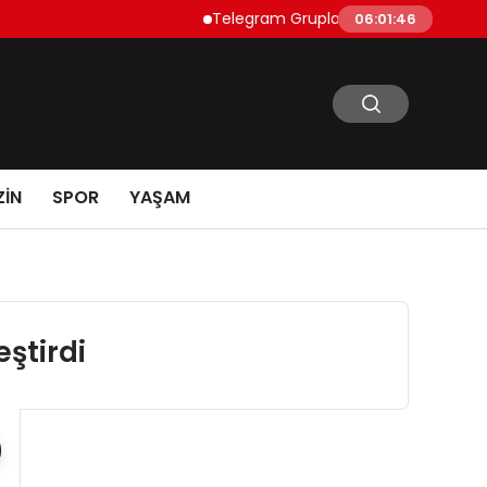
Telegram Grupları Nasıl Bulunur?: Telegra
06:01:47
IN
SPOR
YAŞAM
eştirdi