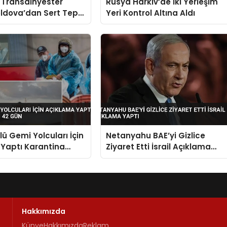
 Transdinyester
Rusya Harkiv’de İki Yerleşim
oldova’dan Sert Tepki
Yeri Kontrol Altına Aldı
lü Gemi Yolcuları İçin
Netanyahu BAE’yi Gizlice
Yaptı Karantina
Ziyaret Etti İsrail Açıklama
 Gün
Yaptı
Hakkımızda
Künye
Hakkımızda
Reklam