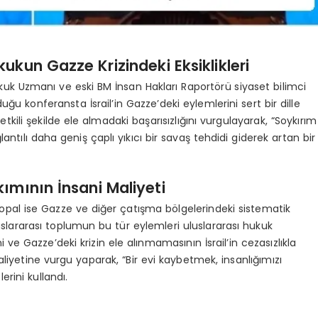
kukun Gazze Krizindeki Eksiklikleri
ukuk Uzmanı ve eski BM İnsan Hakları Raportörü siyaset bilimci
duğu konferansta İsrail’in Gazze’deki eylemlerini sert bir dille
 etkili şekilde ele almadaki başarısızlığını vurgulayarak, “Soykırım
ılı daha geniş çaplı yıkıcı bir savaş tehdidi giderek artan bir
ımının İnsani Maliyeti
opal ise Gazze ve diğer çatışma bölgelerindeki sistematik
luslararası toplumun bu tür eylemleri uluslararası hukuk
ve Gazze’deki krizin ele alınmamasının İsrail’in cezasızlıkla
liyetine vurgu yaparak, “Bir evi kaybetmek, insanlığımızı
rini kullandı.