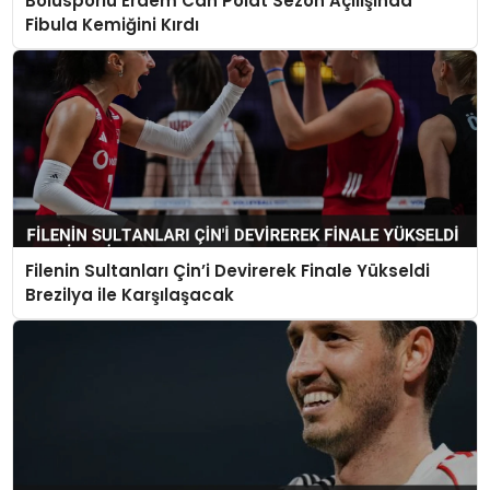
Bolusporlu Erdem Can Polat Sezon Açılışında
Fibula Kemiğini Kırdı
Filenin Sultanları Çin’i Devirerek Finale Yükseldi
Brezilya ile Karşılaşacak