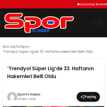
Gaziantep Basketbol Şe
GÜNDEM
Ana Sayfa
Spor
‘Trendyol Süper Lig’de 33. Haftanın Hakemleri Belli Oldu
DÜNYA
‘Trendyol Süper Lig’de 33. Haftanın
EKONOMI
Hakemleri Belli Oldu
SIYASET
TEKNOLOJI
Sportv Haber
Paylaş
02 Ekim 2024
EĞITIM