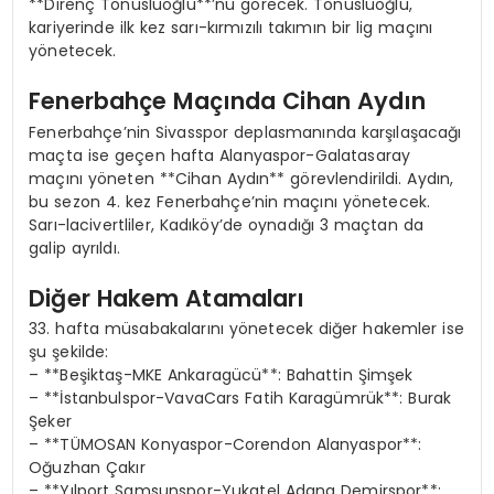
**Direnç Tonusluoğlu**’nu görecek. Tonusluoğlu,
kariyerinde ilk kez sarı-kırmızılı takımın bir lig maçını
yönetecek.
Fenerbahçe Maçında Cihan Aydın
Fenerbahçe’nin Sivasspor deplasmanında karşılaşacağı
maçta ise geçen hafta Alanyaspor-Galatasaray
maçını yöneten **Cihan Aydın** görevlendirildi. Aydın,
bu sezon 4. kez Fenerbahçe’nin maçını yönetecek.
Sarı-lacivertliler, Kadıköy’de oynadığı 3 maçtan da
galip ayrıldı.
Diğer Hakem Atamaları
33. hafta müsabakalarını yönetecek diğer hakemler ise
şu şekilde:
– **Beşiktaş-MKE Ankaragücü**: Bahattin Şimşek
– **İstanbulspor-VavaCars Fatih Karagümrük**: Burak
Şeker
– **TÜMOSAN Konyaspor-Corendon Alanyaspor**:
Oğuzhan Çakır
– **Yılport Samsunspor-Yukatel Adana Demirspor**: