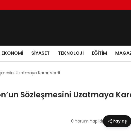
EKONOMI
SIYASET
TEKNOLOJI
EĞITIM
MAGAZ
mesini Uzatmaya Karar Verdi
’un Sözleşmesini Uzatmaya Kara
0 Yorum Yapıldı
Paylaş