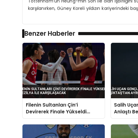
Tottenham’un Heung-min Son ile olan işbirliğini sü
karşılanırken, Güney Koreli yıldızın kariyerindeki b
Benzer Haberler
Filenin Sultanları Çin’i
Salih Uçan
Devirerek Finale Yükseldi
Anlaştı Be
Brezilya ile Karşılaşacak