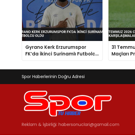
Gyrano Kerk Erzurumspor
31 Temmu
FK’da İkinci Surinamlı Futbolcu
Maçları P
Oldu
Karşılaşm
Spor Haberlerinin Doğru Adresi
Reklam & İşbirliği:
habersonuclari@gamail.com