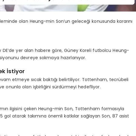
ndeminde olan Heung-min Son’un geleceği konusunda kararını
ky DE’de yer alan habere göre, Güney Koreli futbolcu Heung-
psiyonunu devreye sokmaya hazırlanıyor.
 İstiyor
evam etmeye sıcak baktığı belirtiliyor. Tottenham, tecrübeli
nunla olan işbirliğini sürdürmeyi hedefliyor.
ımın ilgisini çeken Heung-min Son, Tottenham formasıyla
gol atarak takımına önemli katkılar sağlayan Son, 87 asist