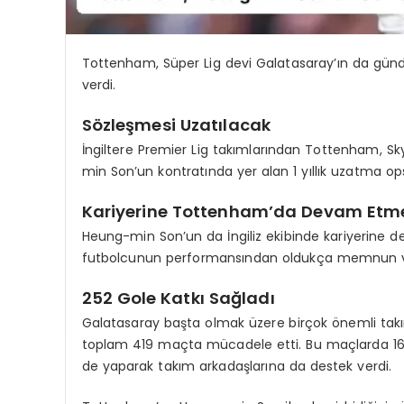
Tottenham, Süper Lig devi Galatasaray’ın da gü
verdi.
Sözleşmesi Uzatılacak
İngiltere Premier Lig takımlarından Tottenham, S
min Son’un kontratında yer alan 1 yıllık uzatma o
Kariyerine Tottenham’da Devam Etmek
Heung-min Son’un da İngiliz ekibinde kariyerine d
futbolcunun performansından oldukça memnun ve o
252 Gole Katkı Sağladı
Galatasaray başta olmak üzere birçok önemli tak
toplam 419 maçta mücadele etti. Bu maçlarda 165 
de yaparak takım arkadaşlarına da destek verdi.