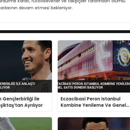
rdürme kararı, futbolseverler ve takipçiler tarafından olumlu
aşarılarının devam etmesi bekleniyor.
 Gençlerbirliği ile
Eczacibasi Peron Istanbul
şiktaş’tan Ayrılıyor
Kombine Yenileme Ve Genel
Satis Donemi Basliyor