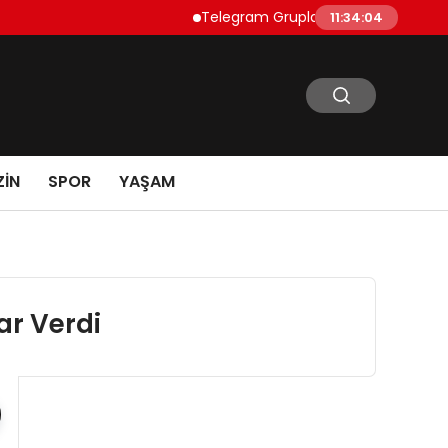
Telegram Grupları Nasıl Bulunur?: Telegr
11:34:05
IN
SPOR
YAŞAM
r Verdi