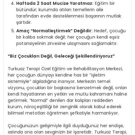
Haftada 2 Saat Mucize Yaratmaz:
Eğitim bir
bütündür; kurumda atılan temellerin aile
tarafından evde desteklenmesi başarının mutlak
şartıdır.
Amaç “Normalleştirmek” Değildir:
Hedef, çocuğu
bir kalıba sokmak değil; her çocuğun kendi eşsiz
potansiyelinin zirvesine ulaşmasını sağlamaktır.
“Biz Çocukları Değil, Geleceği Şekillendiriyoruz”
Turkuaz Terapi Özel Eğitim ve Rehabilitasyon Merkezi,
her çocuğun dünyayı kendine has bir “işletim
sistemiyle” algıladığına inanıyor. Merkezin temel
vizyonu, çocukları bir başkasına benzetmek değil, onları
kendi hayatlarının en yetkin ve mutlu kahramanı haline
getirmek. “Normal” denilen dar kalıpları reddeden
kurum, nöroçeşitliliği bir zenginlik olarak kabul ederek
bilimsel metotları öğretmen şefkatiyle harmanlıyor.
Çocuğunuzun gelişimiyle ilgili duyduğunuz her endişe,
aslında ona olan sevginizin bir işaretidir. Turkuaz Terapi,