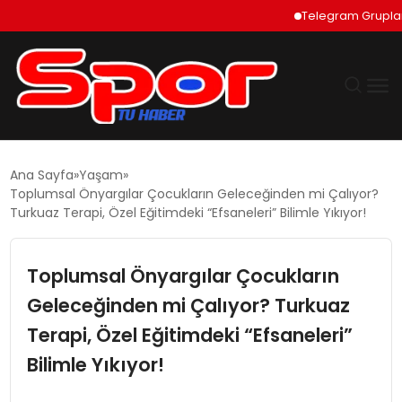
Telegram Grupları Nası
GÜNDEM
Ana Sayfa
Yaşam
Toplumsal Önyargılar Çocukların Geleceğinden mi Çalıyor?
DÜNYA
Turkuaz Terapi, Özel Eğitimdeki “Efsaneleri” Bilimle Yıkıyor!
EKONOMI
Toplumsal Önyargılar Çocukların
Geleceğinden mi Çalıyor? Turkuaz
SIYASET
Terapi, Özel Eğitimdeki “Efsaneleri”
TEKNOLOJI
Bilimle Yıkıyor!
EĞITIM