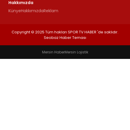
Hakkımızda
Künye
Hakkımızda
Reklam
Copyright © 2025 Tüm hakları SPOR TV HABER 'de saklıdır.
Seobaz Haber Teması
Mersin Haber
Mersin Lojistik