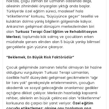
noktası, çoğu zaman bir uzmanın odasında değil,
ailesinin zihnindeki önyargıları yıktığı anda başlar.
Türkiye’de özel eğitim süreci, maalesef hala
“etiketlenme” korkusu, “büyüyünce geçer” tesellisi ve
kulaktan dolma yanlış bilgilerin gölgesinde kalıyor.
Ankara’nın gelişimsel dönüşüm merkezlerinden biri
olan
Turkuaz Terapi Özel Eğitim ve Rehabilitasyon
Merkezi
, toplumda kök salmış ve çocukların erken
müdahale şansını elinden alan 5 büyük yanlışı bilimsel
gerçeklerle gün yüzüne çıkarıyor.
“Beklemek, En Büyük Risk Faktörüdür”
Çocuk gelişiminde zamanın telafisi olmayan bir hazine
olduğunu vurgulayan Turkuaz Terapi uzmanları,
özellikle hafif düzeydeki gelişimsel gecikmelerin “ağır
bir tanı yok” gerekçesiyle ertelenmesinin, çocuğun
akademik ve sosyal geleceğinde onarılamaz gedikler
açtığına dikkat çekiyor. Merkezin hazırladığı kapsamlı
rehber, ailelerin en büyük çekincesi olan “etiketlenme”
korkusuna da çarpıcı bir yanıt veriyor:
Özel eğitim
çocuğu etiketlemez; aksine onu toplumun ona