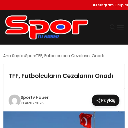
Telegram Grupları Nas
GÜNDEM
Ana Sayfa
Spor
TFF, Futbolcuların Cezalarını Onadı
DÜNYA
TFF, Futbolcuların Cezalarını Onadı
EKONOMI
SIYASET
Sportv Haber
Paylaş
13 Aralık 2025
TEKNOLOJI
EĞITIM