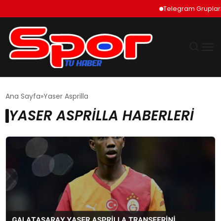
Telegram Grupları 
GÜNDEM
Ana Sayfa
Yaser Asprilla
YASER ASPRILLA HABERLERI
DÜNYA
EKONOMI
SIYASET
TEKNOLOJI
EĞITIM