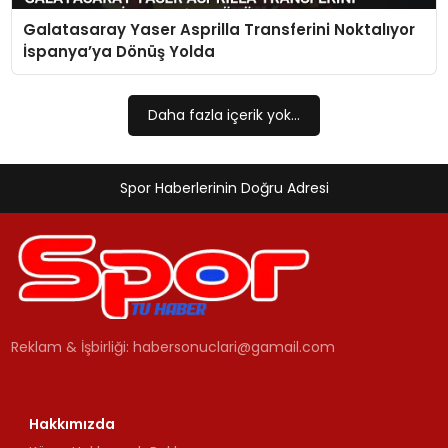
Galatasaray Yaser Asprilla Transferini Noktalıyor
MAGAZIN
İspanya’ya Dönüş Yolda
SPOR
Daha fazla içerik yok...
YAŞAM
Spor Haberlerinin Doğru Adresi
Reklam & İşbirliği:
habersonuclari@gamail.com
Hakkımızda