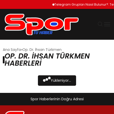
Telegram Grupları Nasıl Bulunur?: T
GÜNDEM
Ana Sayfa
Op. Dr. İhsan Türkmen
OP. DR. İHSAN TÜRKMEN
DÜNYA
HABERLERI
EKONOMI
Yükleniyor...
SIYASET
Spor Haberlerinin Doğru Adresi
TEKNOLOJI
EĞITIM