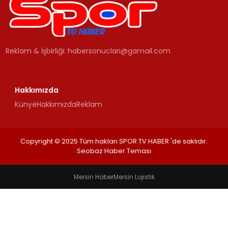
MAGAZIN
Reklam & İşbirliği:
habersonuclari@gamail.com
SPOR
YAŞAM
Hakkımızda
Künye
Hakkımızda
Reklam
Copyright © 2025 Tüm hakları SPOR TV HABER 'de saklıdır.
Seobaz Haber Teması
Mersin Haber
Mersin Lojistik