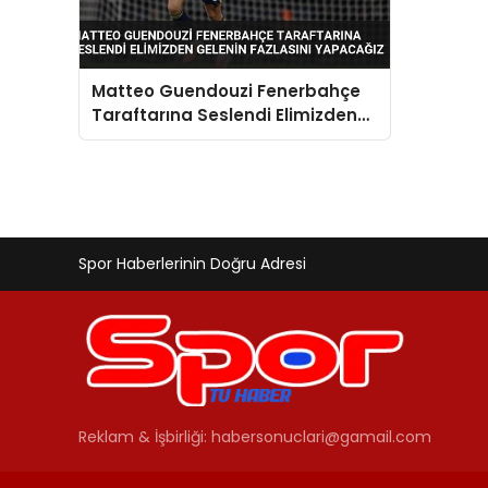
Matteo Guendouzi Fenerbahçe
Taraftarına Seslendi Elimizden
Gelenin Fazlasını Yapacağız
Spor Haberlerinin Doğru Adresi
Reklam & İşbirliği:
habersonuclari@gamail.com