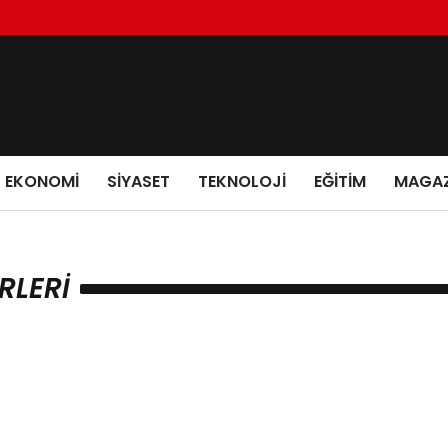
EKONOMI
SIYASET
TEKNOLOJI
EĞITIM
MAGAZ
RLERI