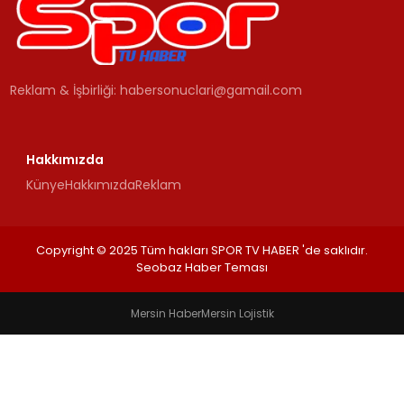
MAGAZIN
Reklam & İşbirliği:
habersonuclari@gamail.com
SPOR
YAŞAM
Hakkımızda
Künye
Hakkımızda
Reklam
Copyright © 2025 Tüm hakları SPOR TV HABER 'de saklıdır.
Seobaz Haber Teması
Mersin Haber
Mersin Lojistik