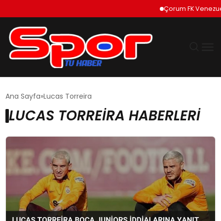
Çorum FK Venezuela
GÜNDEM
Ana Sayfa
Lucas Torreira
LUCAS TORREIRA HABERLERI
DÜNYA
EKONOMI
SIYASET
TEKNOLOJI
EĞITIM