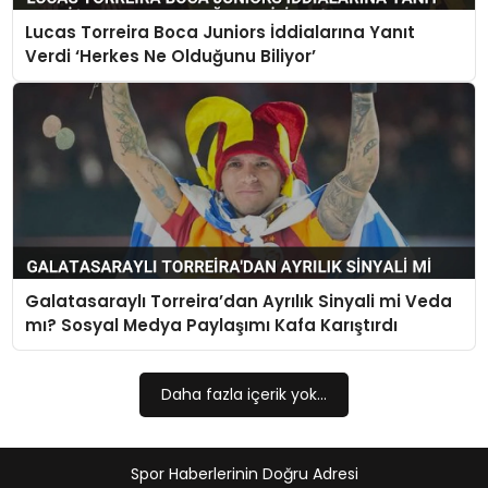
Lucas Torreira Boca Juniors İddialarına Yanıt
MAGAZIN
Verdi ‘Herkes Ne Olduğunu Biliyor’
SPOR
YAŞAM
Galatasaraylı Torreira’dan Ayrılık Sinyali mi Veda
mı? Sosyal Medya Paylaşımı Kafa Karıştırdı
Daha fazla içerik yok...
Spor Haberlerinin Doğru Adresi