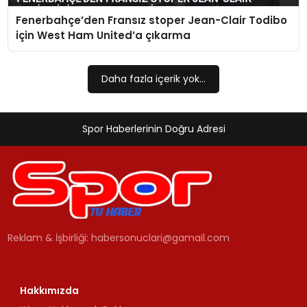
Fenerbahçe’den Fransız stoper Jean-Clair Todibo
MAGAZIN
için West Ham United’a çıkarma
SPOR
Daha fazla içerik yok...
YAŞAM
Spor Haberlerinin Doğru Adresi
Reklam & İşbirliği:
habersonuclari@gamail.com
Hakkımızda