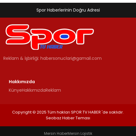
Spor Haberlerinin Doğru Adresi
Reklam & İşbirliği:
habersonuclari@gamail.com
Hakkımızda
Künye
Hakkımızda
Reklam
Copyright © 2025 Tüm hakları SPOR TV HABER 'de saklıdır.
Seobaz Haber Teması
Mersin Haber
Mersin Lojistik