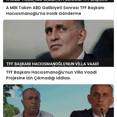
A Milli Takım ABD Galibiyeti Sonrası TFF Başkanı
MAGAZIN
Hacıosmanoğlu’na İronik Gönderme
SPOR
YAŞAM
TFF Başkanı Hacıosmanoğlu’nun Villa Vaadi
Projesine İzin Çıkmadığı İddiası