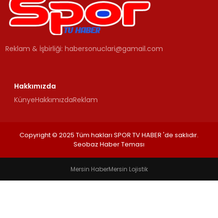
MAGAZIN
Reklam & İşbirliği:
habersonuclari@gamail.com
SPOR
YAŞAM
Hakkımızda
Künye
Hakkımızda
Reklam
Copyright © 2025 Tüm hakları SPOR TV HABER 'de saklıdır.
Seobaz Haber Teması
Mersin Haber
Mersin Lojistik