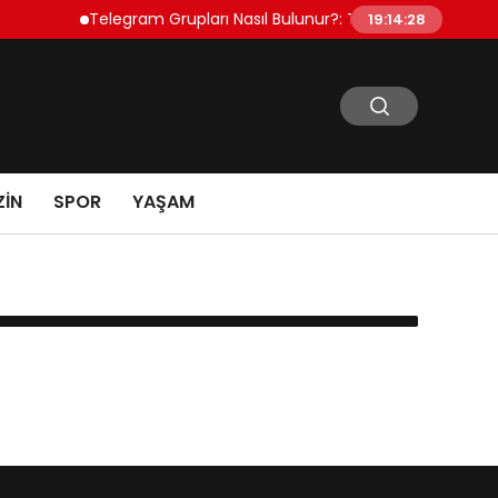
Telegram Grupları Nasıl Bulunur?: Telegram’da Toplulu
19:14:28
IN
SPOR
YAŞAM