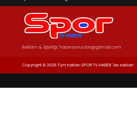
Reklam & İşbirliği:
habersonuclari@gamail.com
Copyright © 2025 Tüm hakları SPOR TV HABER 'de saklıdır.