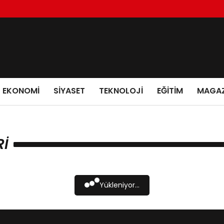
EKONOMI
SIYASET
TEKNOLOJI
EĞITIM
MAGAZ
RI
Yükleniyor...