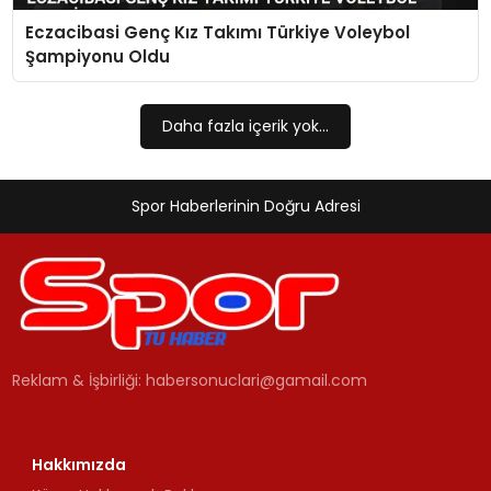
Eczacibasi Genç Kız Takımı Türkiye Voleybol
MAGAZIN
Şampiyonu Oldu
SPOR
Daha fazla içerik yok...
YAŞAM
Spor Haberlerinin Doğru Adresi
Reklam & İşbirliği:
habersonuclari@gamail.com
Hakkımızda