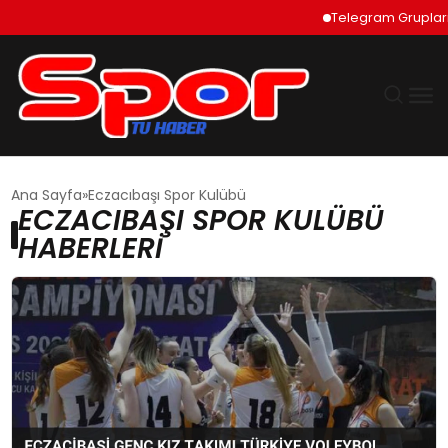
Telegram Grupları 
GÜNDEM
Ana Sayfa
Eczacıbaşı Spor Kulübü
ECZACIBAŞI SPOR KULÜBÜ
DÜNYA
HABERLERI
EKONOMI
SIYASET
TEKNOLOJI
EĞITIM