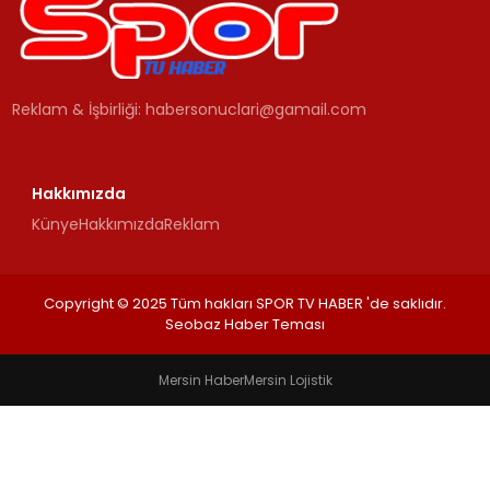
MAGAZIN
Reklam & İşbirliği:
habersonuclari@gamail.com
SPOR
YAŞAM
Hakkımızda
Künye
Hakkımızda
Reklam
Copyright © 2025 Tüm hakları SPOR TV HABER 'de saklıdır.
Seobaz Haber Teması
Mersin Haber
Mersin Lojistik