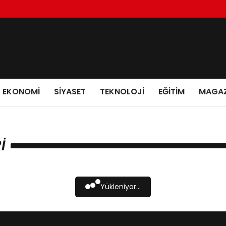
EKONOMI
SIYASET
TEKNOLOJI
EĞITIM
MAGAZ
I
Yükleniyor...