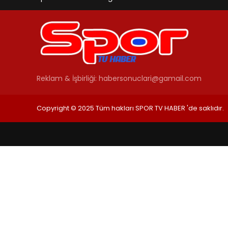
Reklam & İşbirliği:
habersonuclari@gamail.com
Copyright © 2025 Tüm hakları SPOR TV HABER 'de saklıdır.