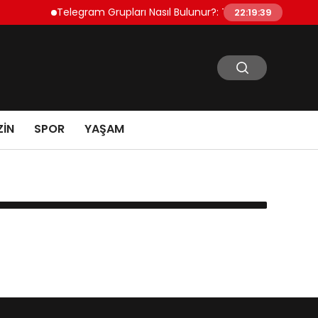
Telegram Grupları Nasıl Bulunur?: Telegram’da Toplulu
22:19:39
IN
SPOR
YAŞAM