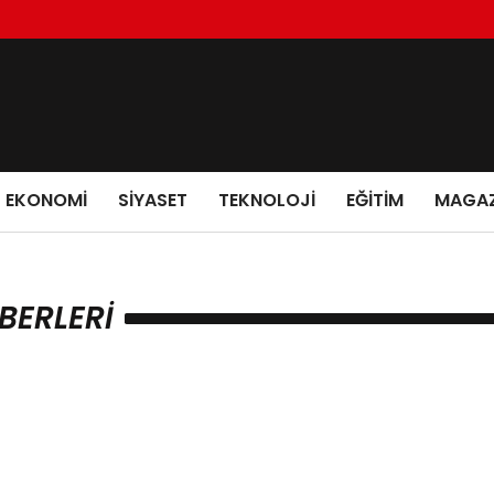
EKONOMI
SIYASET
TEKNOLOJI
EĞITIM
MAGAZ
BERLERI