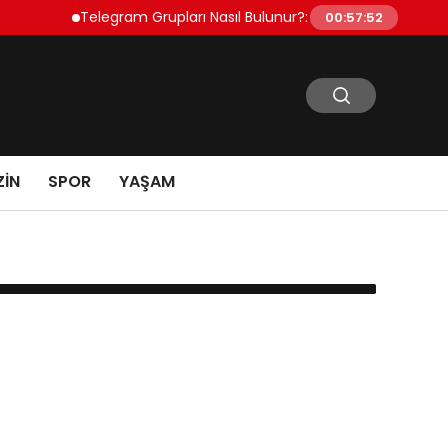
Telegram Grupları Nasıl Bulunur?: Telegram’da Toplulu
00:57:52
IN
SPOR
YAŞAM