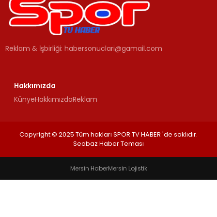
MAGAZIN
Reklam & İşbirliği:
habersonuclari@gamail.com
SPOR
YAŞAM
Hakkımızda
Künye
Hakkımızda
Reklam
Copyright © 2025 Tüm hakları SPOR TV HABER 'de saklıdır.
Seobaz Haber Teması
Mersin Haber
Mersin Lojistik