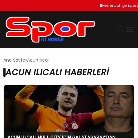
Fenerbahçe Ederson İç
GÜNDEM
Ana Sayfa
Acun Ilıcalı
ACUN ILICALI HABERLERI
DÜNYA
EKONOMI
SIYASET
TEKNOLOJI
EĞITIM