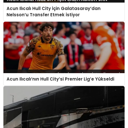
Acun Ilıcalı Hull City İçin Galatasaray’dan
MAGAZIN
Nelsson’u Transfer Etmek İstiyor
SPOR
YAŞAM
Acun Ilıcalı’nın Hull City’si Premier Lig’e Yükseldi