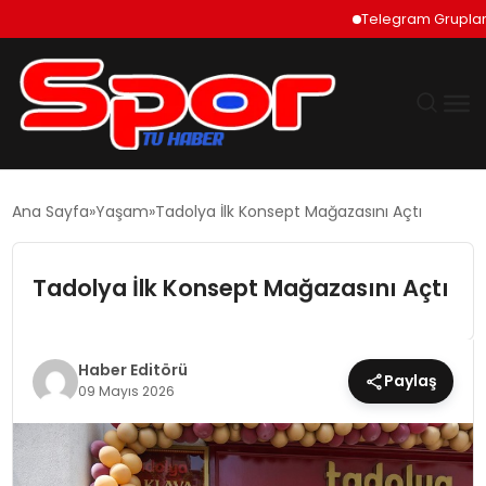
Telegram Grupları Nas
GÜNDEM
Ana Sayfa
Yaşam
Tadolya İlk Konsept Mağazasını Açtı
DÜNYA
Tadolya İlk Konsept Mağazasını Açtı
EKONOMI
SIYASET
Haber Editörü
Paylaş
09 Mayıs 2026
TEKNOLOJI
EĞITIM