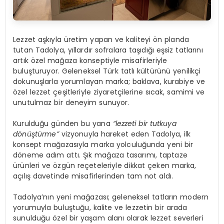
Lezzet aşkıyla üretim yapan ve kaliteyi ön planda
tutan Tadolya, yıllardır sofralara taşıdığı eşsiz tatlarını
artık özel mağaza konseptiyle misafirleriyle
buluşturuyor. Geleneksel Türk tatlı kültürünü yenilikçi
dokunuşlarla yorumlayan marka; baklava, kurabiye ve
özel lezzet çeşitleriyle ziyaretçilerine sıcak, samimi ve
unutulmaz bir deneyim sunuyor.
Kurulduğu günden bu yana
“lezzeti bir tutkuya
dönüştürme”
vizyonuyla hareket eden Tadolya, ilk
konsept mağazasıyla marka yolculuğunda yeni bir
döneme adım attı. Şık mağaza tasarımı, taptaze
ürünleri ve özgün reçeteleriyle dikkat çeken marka,
açılış davetinde misafirlerinden tam not aldı.
Tadolya’nın yeni mağazası; geleneksel tatların modern
yorumuyla buluştuğu, kalite ve lezzetin bir arada
sunulduğu özel bir yaşam alanı olarak lezzet severleri