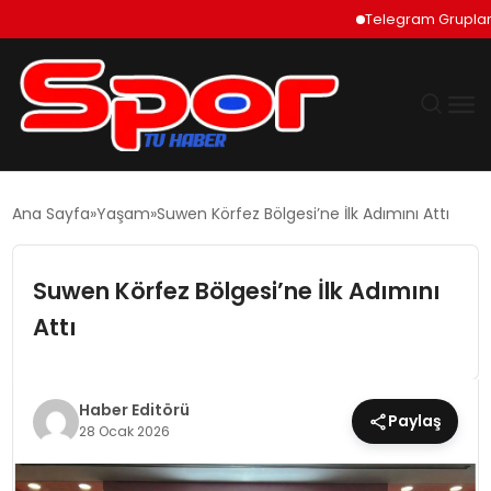
Telegram Grupları Nasıl
GÜNDEM
Ana Sayfa
Yaşam
Suwen Körfez Bölgesi’ne İlk Adımını Attı
DÜNYA
Suwen Körfez Bölgesi’ne İlk Adımını
EKONOMI
Attı
SIYASET
Haber Editörü
Paylaş
TEKNOLOJI
28 Ocak 2026
EĞITIM