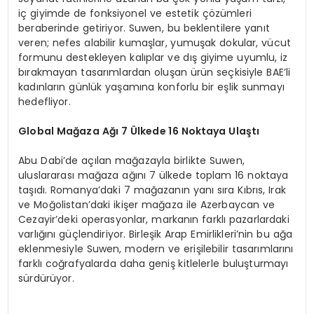
iç giyimde de fonksiyonel ve estetik çözümleri
beraberinde getiriyor. Suwen, bu beklentilere yanıt
veren; nefes alabilir kumaşlar, yumuşak dokular, vücut
formunu destekleyen kalıplar ve dış giyime uyumlu, iz
bırakmayan tasarımlardan oluşan ürün seçkisiyle
BAE’li
kadınların günlük yaşamına konforlu bir eşlik sunmayı
hedefliyor.
Global Mağaza Ağı 7 Ülkede 16 Noktaya Ulaştı
Abu Dabi’de açılan mağazayla birlikte Suwen,
uluslararası mağaza ağını 7 ülkede toplam 16 noktaya
taşıdı. Romanya’daki 7 mağazanın yanı sıra Kıbrıs, Irak
ve Moğolistan’daki ikişer mağaza ile Azerbaycan ve
Cezayir’deki operasyonlar, markanın farklı pazarlardaki
varlığını güçlendiriyor. Birleşik Arap Emirlikleri’nin bu ağa
eklenmesiyle Suwen, modern ve erişilebilir tasarımlarını
farklı coğrafyalarda daha geniş kitlelerle buluşturmayı
sürdürüyor.