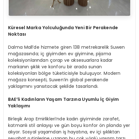
Küresel Marka Yolculuğunda Yeni Bir Perakende
Noktası
Dalma
Mall’de
hizmete giren 138 metrekarelik Suwen
mağazasında; iç giyimden ev giyimine, pijama
koleksiyonlarından çorap ve aksesuarlara kadar
markanın şıklık ve konforu bir arada sunan
koleksiyonları bölge tüketicisiyle buluşuyor. Modern
mağaza konsepti, Suwen’in global perakende
yaklaşımını yansıtacak şekilde tasarlandı.
BAE’li
Kadınların Yaşam Tarzına Uyumlu İç Giyim
Yaklaşımı
Birleşik Arap Emirlikleri’nde kadın giyiminde zarafet,
katmanlı stil anlayışı ve gün boyu konfor ön planda yer
alıyor. Sosyal yaşamdan iş hayatına, ev içi şıklıktan
seyahat rutinlerine uzanan bu çok yönlü yaşam tarzı,