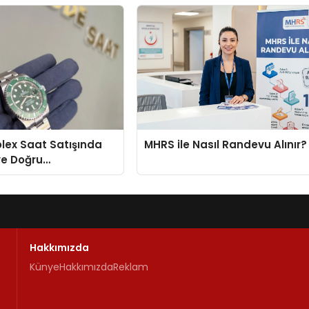
Temmuz’da Çıktı
Rolex Saat Satışında
MHRS ile Nasıl Randevu Alınır?
ve Doğru
enin Adresi
Hakkımızda
Künye
Hakkımızda
Reklam