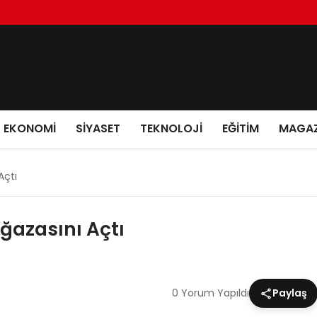
EKONOMI
SIYASET
TEKNOLOJI
EĞITIM
MAGAZ
Açtı
ğazasını Açtı
0 Yorum Yapıldı
Paylaş