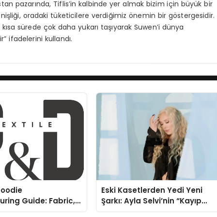
tan pazarında, Tiflis’in kalbinde yer almak bizim için büyük bir
şliği, oradaki tüketicilere verdiğimiz önemin bir göstergesidir.
ı kısa sürede çok daha yukarı taşıyarak
Suwen’i
dünya
r”
ifadelerini kullandı
.
oodie
Eski Kasetlerden Yedi Yeni
ring Guide: Fabric,
Şarkı: Ayla Selvi’nin “Kayıp
rinting Options
Kasetler 1” Albümü 31