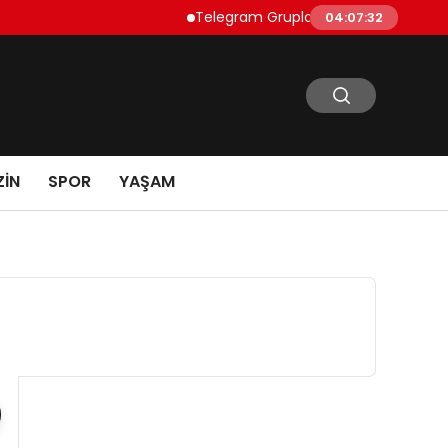
Telegram Grupları Nasıl Bulunur?: Telegram’d
04:07:33
IN
SPOR
YAŞAM