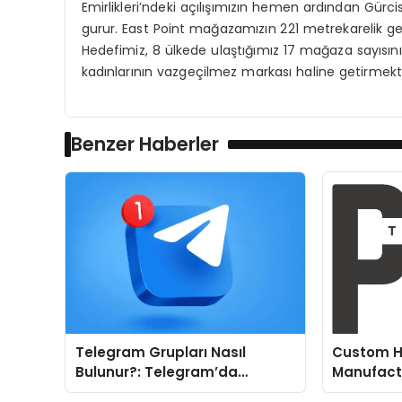
Emirlikleri’ndeki açılışımızın hemen ardından Gürcis
gurur. East Point mağazamızın 221 metrekarelik geni
Hedefimiz, 8 ülkede ulaştığımız 17 mağaza sayısın
kadınlarının vazgeçilmez markası haline getirmekti
Benzer Haberler
Telegram Grupları Nasıl
Custom H
Bulunur?: Telegram’da
Manufactu
Topluluk Deneyimini
Fit and P