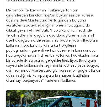
tercihi olabildiğimiz için gururluyuz” dedi.
Mikromobilite kavramını Türkiye’ye tanıtan
girişimlerden biri olan hop’un büyümesinde, küresel
ödeme devi Mastercard ile ilk günden bu yana
yürütülen stratejik işbirliğinin önemli olduğuna da
dikkat çeken Ahmet Batı, “hop’u kullanıcı nezdinde
tercih edilen bir uygulamaya dönüştüren en önemli
özellik, uygulama deneyimimiz. Masterpass altyapısını
kullanan hop, kullanıcılarına kart bilgilerini
paylaşmadan, güvenli ve hızlı ödeme imkanı sunuyor.
hop uygulamasını indiren bir kullanıcı, 1 dakikadan kısa
bir sürede ilk sürüşünü gerçekleştirebiliyor. Bu altyapı
sayesinde kullanıcı deneyimini bir üst seviyeye taşıyor,
aynı zamanda Mastercard gibi küresel bir güçle yıllardır
düzenlediğimiz kampanyalarla müşteri bağlılığını
artırmayı başarıyoruz” ifadelerini kullandı.