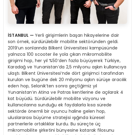
İ
STANBUL
—
Yerli girişimlerin başarı hikayelerine dair
son örnek, sürdürülebilir mobilite sektöründen geldi.
2019’un sonlarında Bilkent Üniversitesi kampüsünde
yalnızca 100 scooter ile yola çıkan mikromobilite
girişimi hop, her yıl %50’den fazla büyüyerek Türkiye,
Karadağ ve Yunanistan’da 2,5 milyonu aşkın kullanıcıya
ulaştı. Bilkent Üniversitesi’nde dört girişimci tarafından
kurulan ve bugüne dek 20 milyonu aşkın sürüşe aracılık
eden hop, Selanik’ten sonra geçtiğimiz yıl
Yunanistan’ın Atina ve Patras kentlerine de açılarak 4
kat büyüdü. Sürdürülebilir mobilite vizyonu ve
kullanıcılarına sunduğu ek faydalarla kısa sürede
sektörde önemli bir oyuncu haline gelen hop,
uluslararası büyüme stratejisi ışığında küresel
partnerlerle ortaklıklar kurdu. Bu süreçte üç
mikromobilite şirketini bünyesine katarak filosunu