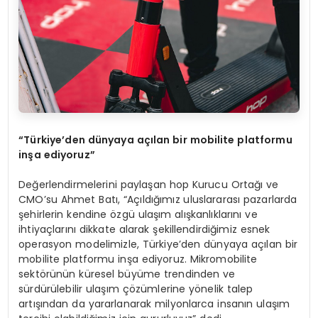
“
T
ü
rkiye
’
den d
ü
nyaya a
çı
lan bir mobilite platformu
in
ş
a ediyoruz
”
Değerlendirmelerini paylaşan hop Kurucu Ortağı ve
CMO’su Ahmet Batı, “Açıldığımız uluslararası pazarlarda
şehirlerin kendine özgü ulaşım alışkanlıklarını ve
ihtiyaçlarını dikkate alarak şekillendirdiğimiz esnek
operasyon modelimizle, Türkiye’den dünyaya açılan bir
mobilite platformu inşa ediyoruz. Mikromobilite
sektörünün küresel büyüme trendinden ve
sürdürülebilir ulaşım çözümlerine yönelik talep
artışından da yararlanarak milyonlarca insanın ulaşım