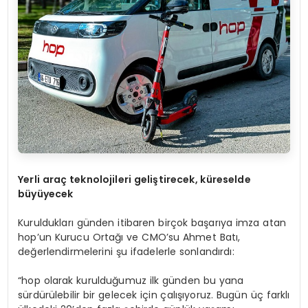
Yerli ara
ç
teknolojileri geli
ş
tirecek, k
ü
reselde
b
ü
y
ü
yecek
Kuruldukları günden itibaren birçok başarıya imza atan
hop’un Kurucu Ortağı ve CMO’su Ahmet Batı,
değerlendirmelerini şu ifadelerle sonlandırdı:
“hop olarak kurulduğumuz ilk günden bu yana
sürdürülebilir bir gelecek için çalışıyoruz. Bugün üç farklı