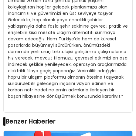
ülkedeki 20’den fazla şehirde günlük yaşamı
kolaylaştıran hop’lar gelecek planlarımıza olan
inancımızı ve güvenimizi en üst seviyeye taşıyor.
Gelecekte, hop olarak yaya öncelikli şehirler
yaklaşımıyla daha fazla şehir sakinine çevreci, pratik ve
erişilebilir kısa mesafe ulaşım alternatifi sunmaya
devam edeceğiz. Hem Türkiye’de hem de küresel
pazarlarda büyümeyi sürdürürken, önümüzdeki
dönemde yerli araç teknolojisi geliştirme çalışmalarına
hız verecek, mevcut filomuzu, çevresel etkimizi en aza
indirecek şekilde yenileyecek, operasyon araçlarımızda
elektrikli filoya geçiş yapacağız. Verimlilik odağıyla
hop’u bir ulaşım platformu olmanın ötesine taşıyarak,
sürdürülebilir geleceğin inşasını vizyon edinen ve
karbon nötr hedefine emin adımlarla ilerleyen bir
başarı hikayesine dönüştürmek konusunda kararlıyız.”
Benzer Haberler