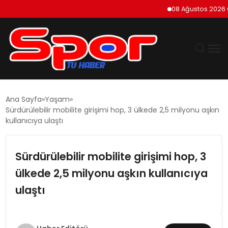
08 Ağustos 2026 Cumartes
GÜNDEM
Ana Sayfa
Yaşam
Sürdürülebilir mobilite girişimi hop, 3 ülkede 2,5 milyonu aşkın
DÜNYA
kullanıcıya ulaştı
EKONOMI
Sürdürülebilir mobilite girişimi hop, 3
ülkede 2,5 milyonu aşkın kullanıcıya
SIYASET
ulaştı
TEKNOLOJI
EĞITIM