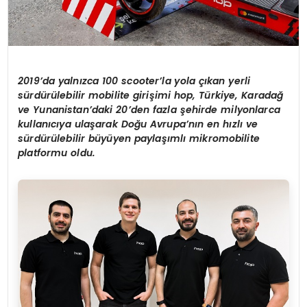
2019
’
da yaln
ı
zca 100 scooter’la yola
çı
kan yerli
s
ü
rd
ü
r
ü
lebilir mobilite giri
ş
imi hop, T
ü
rkiye, Karada
ğ
ve Yunanistan
’
daki 20
’
den fazla
ş
ehirde milyonlarca
kullan
ı
c
ı
ya ula
ş
arak Do
ğ
u Avrupa’n
ı
n en h
ı
zl
ı ve
sü
rd
ü
r
ü
lebilir b
ü
y
ü
yen payla
şı
ml
ı
mikromobilite
platformu oldu.