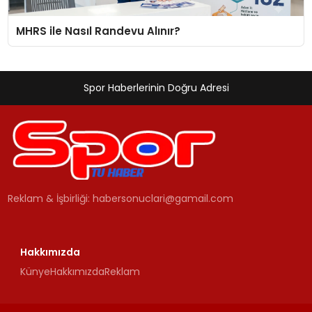
MHRS ile Nasıl Randevu Alınır?
Spor Haberlerinin Doğru Adresi
Reklam & İşbirliği:
habersonuclari@gamail.com
Hakkımızda
Künye
Hakkımızda
Reklam