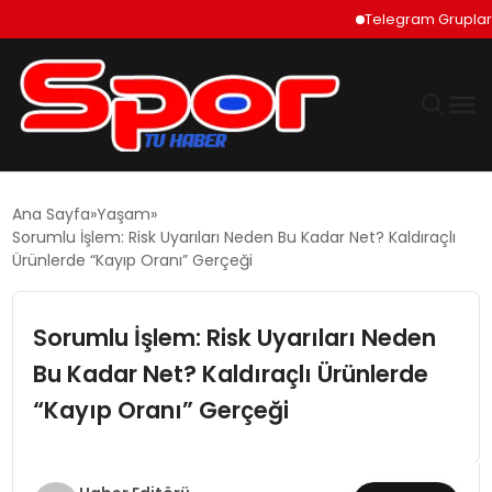
Telegram Grupları Na
GÜNDEM
Ana Sayfa
Yaşam
Sorumlu İşlem: Risk Uyarıları Neden Bu Kadar Net? Kaldıraçlı
DÜNYA
Ürünlerde “Kayıp Oranı” Gerçeği
EKONOMI
Sorumlu İşlem: Risk Uyarıları Neden
Bu Kadar Net? Kaldıraçlı Ürünlerde
SIYASET
“Kayıp Oranı” Gerçeği
TEKNOLOJI
EĞITIM