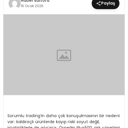
Haber Editörü
Paylaş
16 Ocak 2026
MAGAZIN
SPOR
YAŞAM
Sorumlu trading’in daha çok konuşulmasının bir nedeni
var: kaldıraçlı ürünlerde kayıp riski soyut değil,
istatistiklerle de görünür. Örneğin Plus500, risk yönetimi