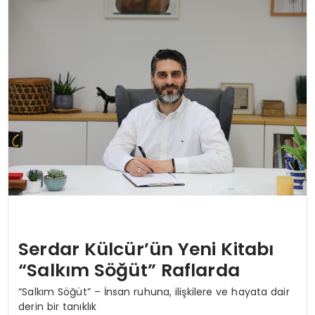
MAGAZIN
SPOR
YAŞAM
Serdar Külcür’ün Yeni Kitabı
“Salkım Söğüt” Raflarda
“Salkım Söğüt” – İnsan ruhuna, ilişkilere ve hayata dair
derin bir tanıklık