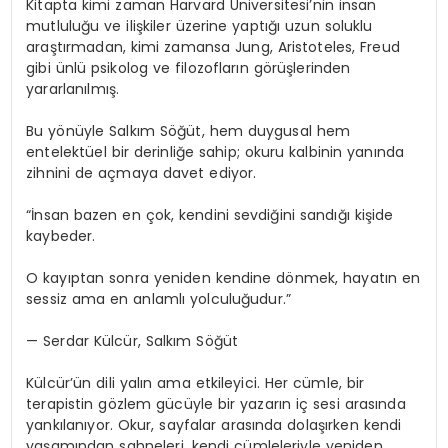
Kitapta kimi zaman Harvard Üniversitesi’nin insan
mutluluğu ve ilişkiler üzerine yaptığı uzun soluklu
araştırmadan, kimi zamansa Jung, Aristoteles, Freud
gibi ünlü psikolog ve filozofların görüşlerinden
yararlanılmış.
Bu yönüyle Salkım Söğüt, hem duygusal hem
entelektüel bir derinliğe sahip; okuru kalbinin yanında
zihnini de açmaya davet ediyor.
“İnsan bazen en çok, kendini sevdiğini sandığı kişide
kaybeder.
O kayıptan sonra yeniden kendine dönmek, hayatın en
sessiz ama en anlamlı yolculuğudur.”
— Serdar Külcür, Salkım Söğüt
Külcür’ün dili yalın ama etkileyici. Her cümle, bir
terapistin gözlem gücüyle bir yazarın iç sesi arasında
yankılanıyor. Okur, sayfalar arasında dolaşırken kendi
yaşamından sahneleri, kendi cümleleriyle yeniden