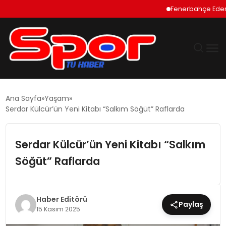
Fenerbahçe Ederson İçin
GÜNDEM
Ana Sayfa
Yaşam
Serdar Külcür’ün Yeni Kitabı “Salkım Söğüt” Raflarda
DÜNYA
Serdar Külcür’ün Yeni Kitabı “Salkım
EKONOMI
Söğüt” Raflarda
SIYASET
TEKNOLOJI
Haber Editörü
Paylaş
15 Kasım 2025
EĞITIM