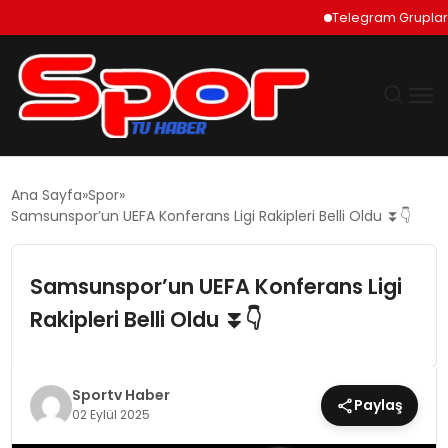
Telegram Grupları Nas
GÜNDEM
Ana Sayfa
Spor
Samsunspor’un UEFA Konferans Ligi Rakipleri Belli Oldu ⏬👇
DÜNYA
Samsunspor’un UEFA Konferans Ligi
EKONOMI
Rakipleri Belli Oldu ⏬👇
SIYASET
TEKNOLOJI
Sportv Haber
Paylaş
02 Eylül 2025
EĞITIM