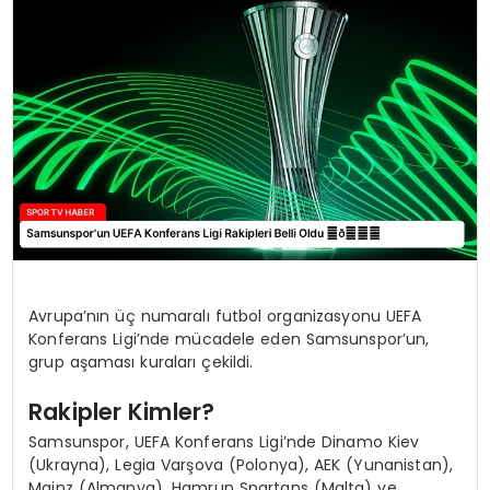
MAGAZIN
SPOR
YAŞAM
Avrupa’nın üç numaralı futbol organizasyonu UEFA
Konferans Ligi’nde mücadele eden Samsunspor’un,
grup aşaması kuraları çekildi.
Rakipler Kimler?
Samsunspor, UEFA Konferans Ligi’nde Dinamo Kiev
(Ukrayna), Legia Varşova (Polonya), AEK (Yunanistan),
Mainz (Almanya), Hamrun Spartans (Malta) ve