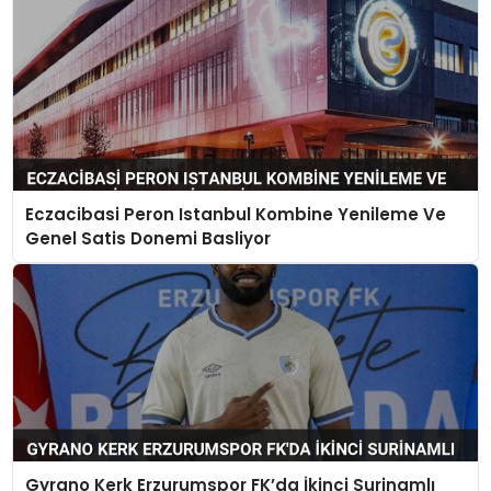
Eczacibasi Peron Istanbul Kombine Yenileme Ve
Genel Satis Donemi Basliyor
Gyrano Kerk Erzurumspor FK’da İkinci Surinamlı