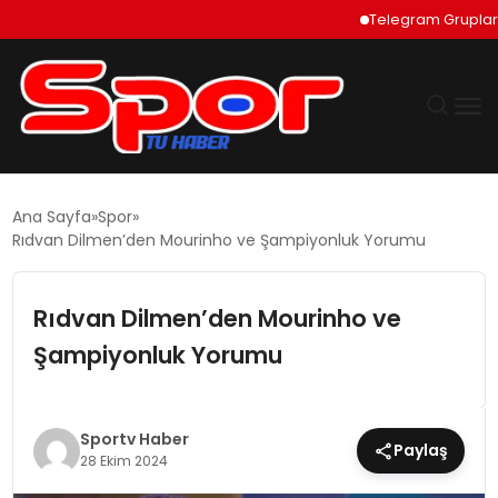
Telegram Grupları Nas
GÜNDEM
Ana Sayfa
Spor
Rıdvan Dilmen’den Mourinho ve Şampiyonluk Yorumu
DÜNYA
Rıdvan Dilmen’den Mourinho ve
EKONOMI
Şampiyonluk Yorumu
SIYASET
TEKNOLOJI
Sportv Haber
Paylaş
28 Ekim 2024
EĞITIM