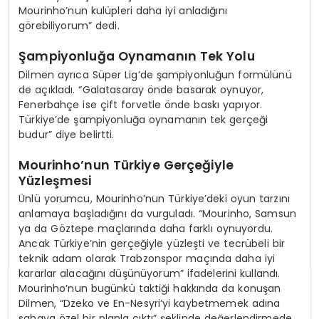
Mourinho’nun kulüpleri daha iyi anladığını
görebiliyorum” dedi.
Şampiyonluğa Oynamanın Tek Yolu
Dilmen ayrıca Süper Lig’de şampiyonluğun formülünü
de açıkladı. “Galatasaray önde basarak oynuyor,
Fenerbahçe ise çift forvetle önde baskı yapıyor.
Türkiye’de şampiyonluğa oynamanın tek gerçeği
budur” diye belirtti.
Mourinho’nun Türkiye Gerçeğiyle
Yüzleşmesi
Ünlü yorumcu, Mourinho’nun Türkiye’deki oyun tarzını
anlamaya başladığını da vurguladı. “Mourinho, Samsun
ya da Göztepe maçlarında daha farklı oynuyordu.
Ancak Türkiye’nin gerçeğiyle yüzleşti ve tecrübeli bir
teknik adam olarak Trabzonspor maçında daha iyi
kararlar alacağını düşünüyorum” ifadelerini kullandı.
Mourinho’nun bugünkü taktiği hakkında da konuşan
Dilmen, “Dzeko ve En-Nesyri’yi kaybetmemek adına
sahaya özel bir planla çıktı” şeklinde değerlendirmede