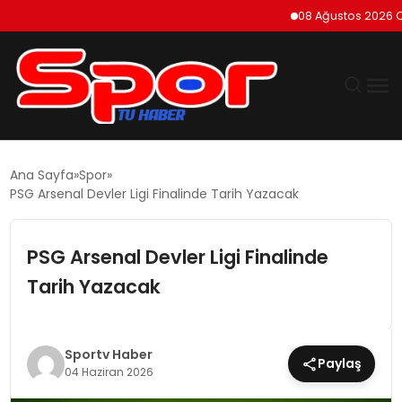
08 Ağustos 2026 Cumart
GÜNDEM
Ana Sayfa
Spor
PSG Arsenal Devler Ligi Finalinde Tarih Yazacak
DÜNYA
PSG Arsenal Devler Ligi Finalinde
EKONOMI
Tarih Yazacak
SIYASET
TEKNOLOJI
Sportv Haber
Paylaş
04 Haziran 2026
EĞITIM