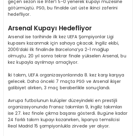
geçen sezon ise Inter’i 5-0 yenerek kupayı müzesine
götürmüştü. PSG, bu finalde üst üste ikinci zaferini
hedefliyor.
Arsenal Kupayı Hedefliyor
Arsenal ise tarihinde ilk kez UEFA Şampiyonlar Ligi
kupasını kazanmak için sahaya çıkacak. İngiliz ekibi,
2006’daki ilk finalinde Barcelona’ya 2-1 mağlup
olmuştu. 20 yıl sonra tekrar finale yükselen Arsenal, bu
kez kupayla ayrılmayı amaçlıyor.
İki takım, UEFA organizasyonlarında 8. kez karşı karşıya
gelecek. Daha önceki 7 maçta PSG ve Arsenal ikişer
galibiyet alırken, 3 maç beraberlikle sonuçlandı.
Avrupa futbolunun kulüpler düzeyindeki en prestijli
organizasyonunda Fransız takımları 9, İngiliz takımları
ise 27. kez finale çıkma başarısı gösterdi. Bugüne kadar
24 farklı takım kupayı kazanırken, İspanya temsilcisi
Real Madrid 15 şampiyonlukla zirvede yer alıyor.