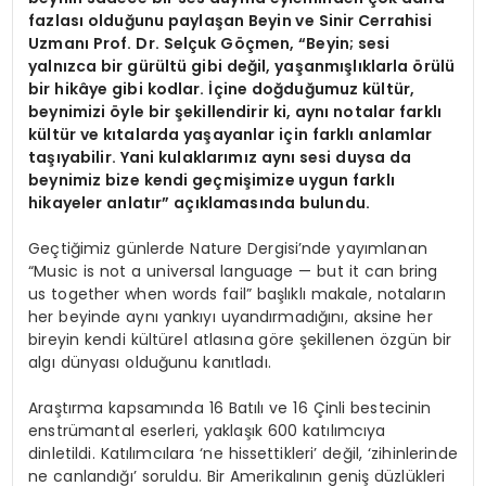
fazlası olduğunu paylaşan Beyin ve Sinir Cerrahisi
Uzmanı Prof. Dr. Selçuk Göçmen, “Beyin; sesi
yalnızca bir gürültü gibi değil, yaşanmışlıklarla örülü
bir hikâye gibi kodlar. İçine doğduğumuz kültür,
beynimizi öyle bir şekillendirir ki, aynı notalar farklı
kültür ve kıtalarda yaşayanlar için farklı anlamlar
taşıyabilir. Yani kulaklarımız aynı sesi duysa da
beynimiz bize kendi geçmişimize uygun farklı
hikayeler anlatır” açıklamasında bulundu.
Geçtiğimiz günlerde Nature Dergisi’nde yayımlanan
“Music is not a universal language — but it can bring
us together when words fail” başlıklı makale, notaların
her beyinde aynı yankıyı uyandırmadığını, aksine her
bireyin kendi kültürel atlasına göre şekillenen özgün bir
algı dünyası olduğunu kanıtladı.
Araştırma kapsamında 16 Batılı ve 16 Çinli bestecinin
enstrümantal eserleri, yaklaşık 600 katılımcıya
dinletildi. Katılımcılara ‘ne hissettikleri’ değil, ‘zihinlerinde
ne canlandığı’ soruldu. Bir Amerikalının geniş düzlükleri