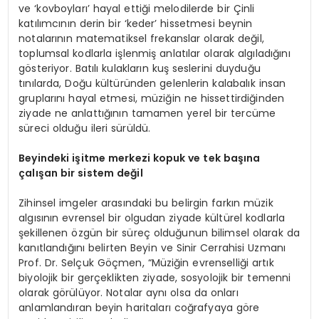
ve ‘kovboyları’ hayal ettiği melodilerde bir Çinli
katılımcının derin bir ‘keder’ hissetmesi beynin
notalarının matematiksel frekanslar olarak değil,
toplumsal kodlarla işlenmiş anlatılar olarak algıladığını
gösteriyor. Batılı kulakların kuş seslerini duyduğu
tınılarda, Doğu kültüründen gelenlerin kalabalık insan
gruplarını hayal etmesi, müziğin ne hissettirdiğinden
ziyade ne anlattığının tamamen yerel bir tercüme
süreci olduğu ileri sürüldü.
Beyindeki işitme merkezi kopuk ve tek başına
çalışan bir sistem değil
Zihinsel imgeler arasındaki bu belirgin farkın müzik
algısının evrensel bir olgudan ziyade kültürel kodlarla
şekillenen özgün bir süreç olduğunun bilimsel olarak da
kanıtlandığını belirten Beyin ve Sinir Cerrahisi Uzmanı
Prof. Dr. Selçuk Göçmen, “Müziğin evrenselliği artık
biyolojik bir gerçeklikten ziyade, sosyolojik bir temenni
olarak görülüyor. Notalar aynı olsa da onları
anlamlandıran beyin haritaları coğrafyaya göre