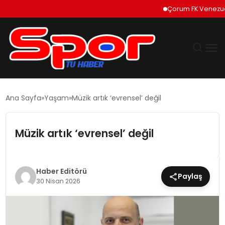
Çorum FK Venezuelalı 
GÜNDEM
Ana Sayfa
Yaşam
Müzik artık ‘evrensel’ değil
DÜNYA
Müzik artık ‘evrensel’ değil
EKONOMI
SIYASET
Haber Editörü
Paylaş
30 Nisan 2026
TEKNOLOJI
EĞITIM