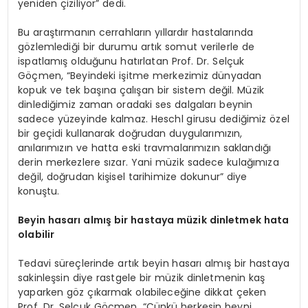
yeniden çiziliyor” dedi.
Bu araştırmanın cerrahların yıllardır hastalarında
gözlemlediği bir durumu artık somut verilerle de
ispatlamış olduğunu hatırlatan Prof. Dr. Selçuk
Göçmen, “Beyindeki işitme merkezimiz dünyadan
kopuk ve tek başına çalışan bir sistem değil. Müzik
dinlediğimiz zaman oradaki ses dalgaları beynin
sadece yüzeyinde kalmaz. Heschl girusu dediğimiz özel
bir geçidi kullanarak doğrudan duygularımızın,
anılarımızın ve hatta eski travmalarımızın saklandığı
derin merkezlere sızar. Yani müzik sadece kulağımıza
değil, doğrudan kişisel tarihimize dokunur” diye
konuştu.
Beyin hasarı almış bir hastaya müzik dinletmek hata
olabilir
Tedavi süreçlerinde artık beyin hasarı almış bir hastaya
sakinleşsin diye rastgele bir müzik dinletmenin kaş
yaparken göz çıkarmak olabileceğine dikkat çeken
Prof. Dr. Selçuk Göçmen, “Çünkü herkesin beyni