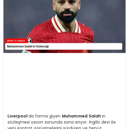
MAGAZIN
SPOR
YAŞAM
Liverpool
‘da forma giyen
Muhammed Salah
‘ın
sözleşmesi sezon sonunda sona eriyor. İngiliz devi ile
yeni kontrat görüşmelerini sürdüren ve henüz