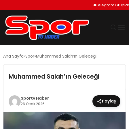
Telegram Grupları Nas
GÜNDEM
Ana Sayfa
Spor
Muhammed Salah’ın Geleceği
DÜNYA
Muhammed Salah’ın Geleceği
EKONOMI
SIYASET
Sportv Haber
Paylaş
26 Ocak 2026
TEKNOLOJI
EĞITIM