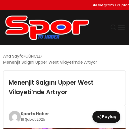
Telegram Grupları Nas
GÜNDEM
Ana Sayfa
GÜNCEL
Menenjit Salgını Upper West Vilayeti’nde Artıyor
DÜNYA
Menenjit Salgını Upper West
EKONOMI
Vilayeti’nde Artıyor
SIYASET
TEKNOLOJI
Sportv Haber
Paylaş
18 Şubat 2025
EĞITIM