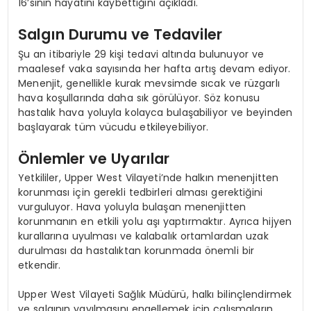
16’sının hayatını kaybettiğini açıkladı.
Salgın Durumu ve Tedaviler
Şu an itibariyle 29 kişi tedavi altında bulunuyor ve
maalesef vaka sayısında her hafta artış devam ediyor.
Menenjit, genellikle kurak mevsimde sıcak ve rüzgarlı
hava koşullarında daha sık görülüyor. Söz konusu
hastalık hava yoluyla kolayca bulaşabiliyor ve beyinden
başlayarak tüm vücudu etkileyebiliyor.
Önlemler ve Uyarılar
Yetkililer, Upper West Vilayeti’nde halkın menenjitten
korunması için gerekli tedbirleri alması gerektiğini
vurguluyor. Hava yoluyla bulaşan menenjitten
korunmanın en etkili yolu aşı yaptırmaktır. Ayrıca hijyen
kurallarına uyulması ve kalabalık ortamlardan uzak
durulması da hastalıktan korunmada önemli bir
etkendir.
Upper West Vilayeti Sağlık Müdürü, halkı bilinçlendirmek
ve salgının yayılmasını engellemek için çalışmaların