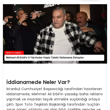
MAGAZIN
SPOR
YAŞAM
İddianamede Neler Var?
İstanbul Cumhuriyet Başsavcılığı tarafından hazırlanan
iddianamede, Mehmet Ali Erbil’in yasadışı bahis reklamı
yapmak ve insanları teşvik etmekle suçlandığı ortaya
çıktı. Spor Toto Teşkilatı Başkanlığı tarafından ‘suçtan
zarar gören’ sıfatıyla yer alan Erbil, özellikle gençler ve