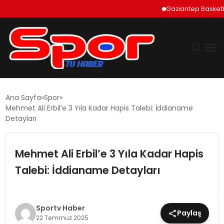
Gaziantep Basketbol Şe
GÜNDEM
Ana Sayfa
Spor
Mehmet Ali Erbil’e 3 Yıla Kadar Hapis Talebi: İddianame
DÜNYA
Detayları
EKONOMI
Mehmet Ali Erbil’e 3 Yıla Kadar Hapis
Talebi: İddianame Detayları
SIYASET
TEKNOLOJI
Sportv Haber
Paylaş
22 Temmuz 2025
EĞITIM