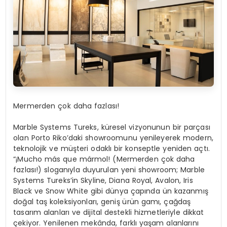
Mermer
den
çok daha fazlası!
Marble Systems Tureks, küresel vizyonunun bir parçası
olan Porto Riko’daki showroomunu yenileyerek modern,
teknolojik ve müşteri odaklı bir konseptle yeniden açtı.
“¡Mucho más que mármol! (Mermerden çok daha
fazlası!) sloganıyla duyurulan yeni showroom; Marble
Systems Tureks’in Skyline, Diana Royal, Avalon, Iris
Black ve Snow White gibi dünya çapında ün kazanmış
doğal taş koleksiyonları, geniş ürün gamı, çağdaş
tasarım alanları ve dijital destekli hizmetleriyle dikkat
çekiyor. Yenilenen mekânda, farklı yaşam alanlarını