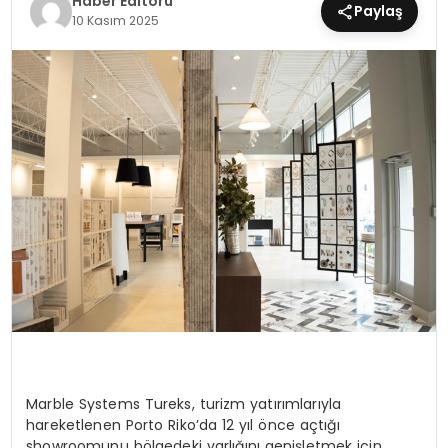
Haber Editörü
Paylaş
10 Kasım 2025
MAGAZIN
SPOR
YAŞAM
Marble Systems Tureks
,
turizm yatırımlarıyla
hareketlenen Porto Riko’da 12 yıl önce açtığı
showroomunu bölgedeki varlığını genişletmek için