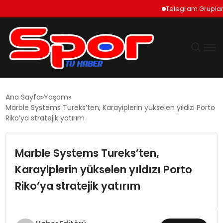
Telegram Grupları Nasıl
GÜNDEM
Ana Sayfa
Yaşam
Marble Systems Tureks’ten, Karayiplerin yükselen yıldızı Porto
DÜNYA
Riko’ya stratejik yatırım
EKONOMI
Marble Systems Tureks’ten,
Karayiplerin yükselen yıldızı Porto
SIYASET
Riko’ya stratejik yatırım
TEKNOLOJI
EĞITIM