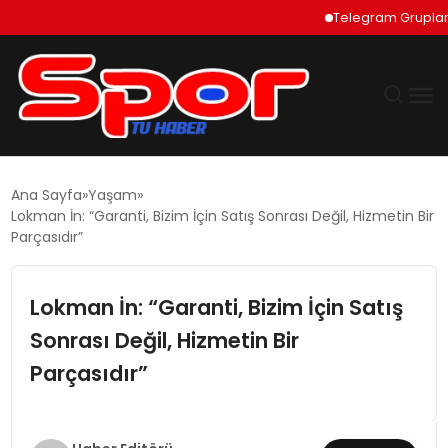
Telegram Grupları Nası
GÜNDEM
Ana Sayfa
Yaşam
Lokman İn: “Garanti, Bizim İçin Satış Sonrası Değil, Hizmetin Bir
DÜNYA
Parçasıdır”
EKONOMI
Lokman İn: “Garanti, Bizim İçin Satış
Sonrası Değil, Hizmetin Bir
SIYASET
Parçasıdır”
TEKNOLOJI
EĞITIM