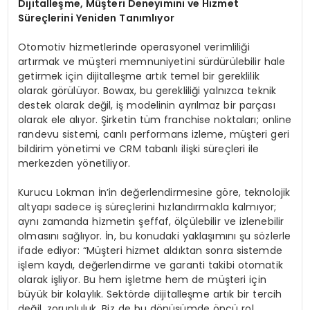
Dijitalleşme, Müşteri Deneyimini ve Hizmet
Süreçlerini Yeniden Tanımlıyor
Otomotiv hizmetlerinde operasyonel verimliliği
artırmak ve müşteri memnuniyetini sürdürülebilir hale
getirmek için dijitalleşme artık temel bir gereklilik
olarak görülüyor. Bowax, bu gerekliliği yalnızca teknik
destek olarak değil, iş modelinin ayrılmaz bir parçası
olarak ele alıyor. Şirketin tüm franchise noktaları; online
randevu sistemi, canlı performans izleme, müşteri geri
bildirim yönetimi ve CRM tabanlı ilişki süreçleri ile
merkezden yönetiliyor.
Kurucu Lokman İn’in değerlendirmesine göre, teknolojik
altyapı sadece iş süreçlerini hızlandırmakla kalmıyor;
aynı zamanda hizmetin şeffaf, ölçülebilir ve izlenebilir
olmasını sağlıyor. İn, bu konudaki yaklaşımını şu sözlerle
ifade ediyor: “Müşteri hizmet aldıktan sonra sistemde
işlem kaydı, değerlendirme ve garanti takibi otomatik
olarak işliyor. Bu hem işletme hem de müşteri için
büyük bir kolaylık. Sektörde dijitalleşme artık bir tercih
değil, zorunluluk. Biz de bu dönüşümde öncü rol