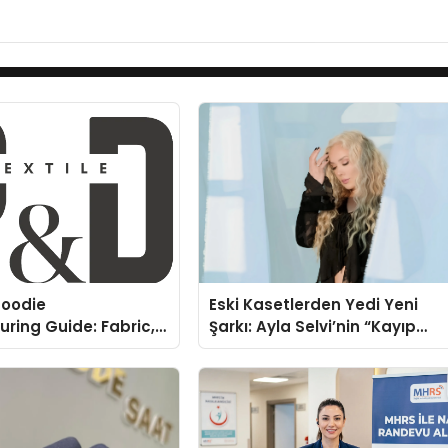
oodie
Eski Kasetlerden Yedi Yeni
ring Guide: Fabric,
Şarkı: Ayla Selvi’nin “Kayıp
rinting Options
Kasetler 1” Albümü 31
Temmuz’da Çıktı