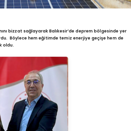
nını
bizzat sa
ğlayarak Balıkesir
’
de deprem b
ö
lgesinde yer
rdu. B
ö
ylece hem eğitimde temiz enerjiye geçişe hem de
k oldu.