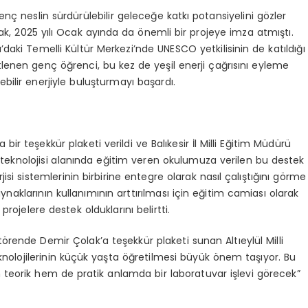
ç neslin sürdürülebilir geleceğe katkı potansiyelini gözler
k, 2025 yılı Ocak ayında da önemli bir projeye imza atmıştı.
aki Temelli Kültür Merkezi’nde UNESCO yetkilisinin de katıldığı
nen genç öğrenci, bu kez de yeşil enerji çağrısını eyleme
ilir enerjiyle buluşturmayı başardı.
 teşekkür plaketi verildi ve Balıkesir İl Milli Eğitim Müdürü
ji teknolojisi alanında eğitim veren okulumuza verilen bu destek
isi sistemlerinin birbirine entegre olarak nasıl çalıştığını görme
aynaklarının kullanımının arttırılması için eğitim camiası olarak
 projelere destek olduklarını belirtti.
ende Demir Çolak’a teşekkür plaketi sunan Altıeylül Milli
eknolojilerinin küçük yaşta öğretilmesi büyük önem taşıyor. Bu
 teorik hem de pratik anlamda bir laboratuvar işlevi görecek”