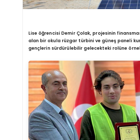
Lise
öğrencisi Demir Çolak, projesinin finansma
alan bir okula rü
zgar t
ürbini ve güneş paneli ku
gençlerin sürdürülebilir gelecekteki rolüne
ö
rne