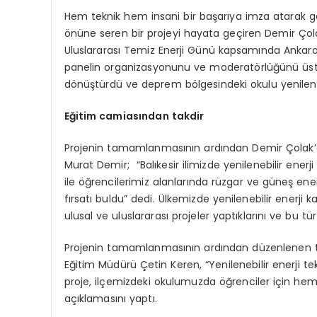
Hem teknik hem insani bir başarıya imza atarak gen
önüne seren bir projeyi hayata geçiren Demir Çola
Uluslararası Temiz Enerji Günü kapsamında Ankara’d
panelin organizasyonunu ve moderatörlüğünü üstle
dönüştürdü ve deprem bölgesindeki okulu yenileneb
Eğitim camiasından takdir
Projenin tamamlanmasının ardından Demir Çolak’a bir
Murat Demir; “Balıkesir ilimizde yenilenebilir ener
ile öğrencilerimiz alanlarında rüzgar ve güneş enerj
fırsatı buldu” dedi. Ülkemizde yenilenebilir enerji k
ulusal ve uluslararası projeler yaptıklarını ve bu tür
Projenin tamamlanmasının ardından düzenlenen tör
Eğitim Müdürü Çetin Keren, “Yenilenebilir enerji t
proje, ilçemizdeki okulumuzda öğrenciler için hem
açıklamasını yaptı.