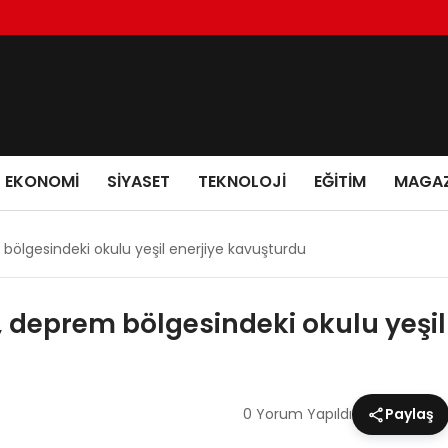
EKONOMI
SIYASET
TEKNOLOJI
EĞITIM
MAGAZ
bölgesindeki okulu yeşil enerjiye kavuşturdu
, deprem bölgesindeki okulu yeşi
0 Yorum Yapıldı
Paylaş