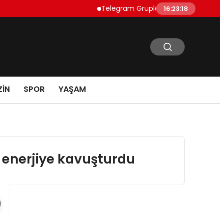
Telegram Grupları Nasıl Bulunur?: Telegram’d
16:23:19
IN
SPOR
YAŞAM
l enerjiye kavuşturdu