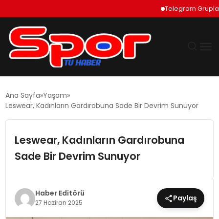
Telegram Grupları Nas
GÜNDEM
Ana Sayfa
Yaşam
Leswear, Kadınların Gardırobuna Sade Bir Devrim Sunuyor
DÜNYA
Leswear, Kadınların Gardırobuna
EKONOMI
Sade Bir Devrim Sunuyor
SIYASET
TEKNOLOJI
Haber Editörü
Paylaş
27 Haziran 2025
EĞITIM