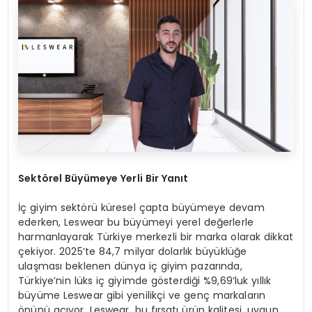
Sekt
ö
rel B
üyümeye Yerli Bir Yanıt
İç giyim sektörü küresel çapta büyümeye devam
ederken, Leswear bu büyümeyi yerel değerlerle
harmanlayarak Türkiye merkezli bir marka olarak dikkat
çekiyor. 2025’te 84,7 milyar dolarlık büyüklüğe
ulaşması beklenen dünya iç giyim pazarında,
Türkiye’nin lüks iç giyimde gösterdiği %9,69’luk yıllık
büyüme Leswear gibi yenilikçi ve genç markaların
önünü açıyor. Leswear, bu fırsatı ürün kalitesi, uygun