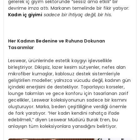
gelerek iç giyim sektöründe “sessiz ama etkili” bir
devrime imza attı. Markanın temelinde bir fikir yatıyor:
Kadın iç giyimi
sadece bir ihtiyaç değil, bir his.
Her Kadının Bedenine ve Ruhuna Dokunan
Tasarımlar
Leswear, ürünlerinde estetik kaygıyı işlevsellikle
birleştiriyor. Dikişsiz, lazer kesim sütyenler, nefes alan
mikrofiber kumaşlar, kablosuz destek sistemleriyle
geliştirilen modeller; yalnızca vücudu değil, kadının gün
içindeki enerjisini de destekliyor. Toparlayıcı korseler,
lounge takımları ve gece konforu için tasarlanan zarif
gecelikler, Leswear koleksiyonunun sadece bir kısmını
oluşturuyor. Marka, beden çeşitliliğine verdiği önemle
de fark yaratıyor. “Her kadın kendini rahatça ifade
edebilmeli,” diyen Leswear Müdürü Burak Eren, bu
anlayışın tüm koleksiyonlara yansıdığını belirtiyor.