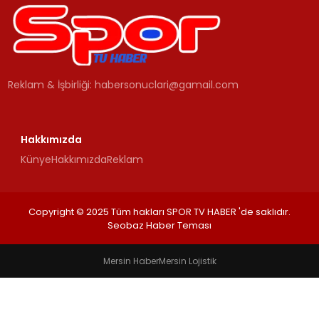
MAGAZIN
SPOR
Reklam & İşbirliği:
habersonuclari@gamail.com
YAŞAM
Hakkımızda
Künye
Hakkımızda
Reklam
Copyright © 2025 Tüm hakları SPOR TV HABER 'de saklıdır.
Seobaz Haber Teması
Mersin Haber
Mersin Lojistik