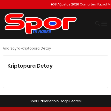
08 Ağustos 2026 Cumartesi Futbol Maç
GÜNDEM
Ana Sayfa
Kriptopara Detay
DÜNYA
Kriptopara Detay
EKONOMI
SIYASET
TEKNOLOJI
Spor Haberlerinin Doğru Adresi
EĞITIM