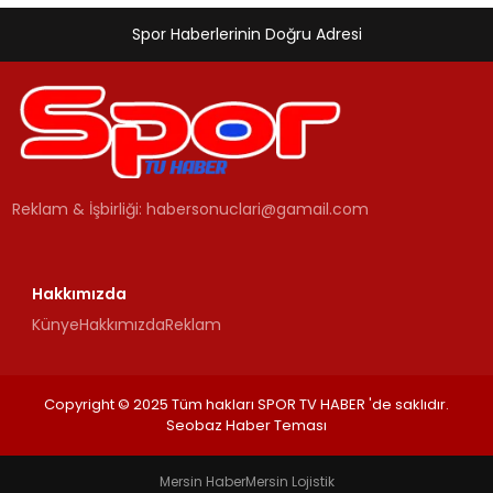
Spor Haberlerinin Doğru Adresi
Reklam & İşbirliği:
habersonuclari@gamail.com
Hakkımızda
Künye
Hakkımızda
Reklam
Copyright © 2025 Tüm hakları SPOR TV HABER 'de saklıdır.
Seobaz Haber Teması
Mersin Haber
Mersin Lojistik