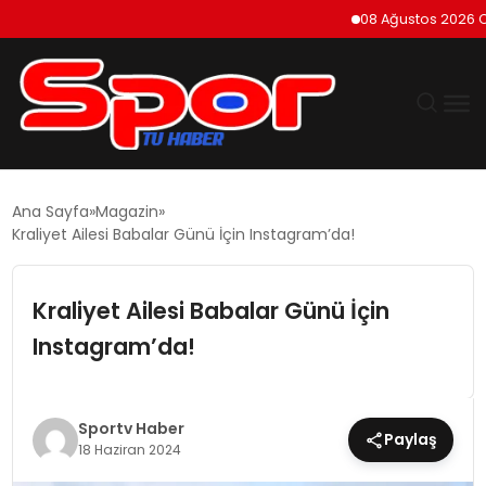
08 Ağustos 2026 Cumar
GÜNDEM
Ana Sayfa
Magazin
Kraliyet Ailesi Babalar Günü İçin Instagram’da!
DÜNYA
Kraliyet Ailesi Babalar Günü İçin
EKONOMI
Instagram’da!
SIYASET
TEKNOLOJI
Sportv Haber
Paylaş
18 Haziran 2024
EĞITIM