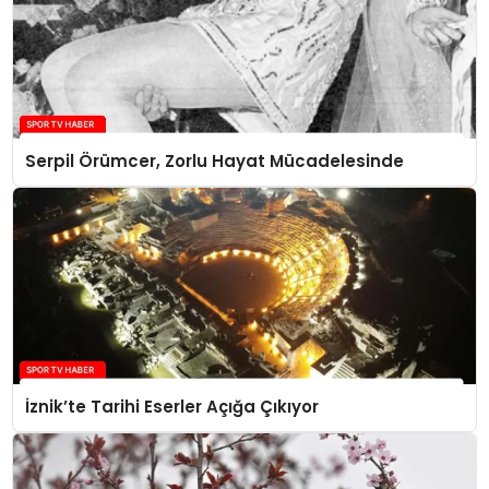
Serpil Örümcer, Zorlu Hayat Mücadelesinde
İznik’te Tarihi Eserler Açığa Çıkıyor