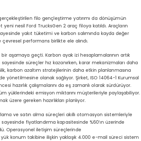
 gerçekleştirilen filo gençleştirme yatırımı da dönüşümün
t yeni nesil Ford
Trucks
Gen 2 araç
filoya katıldı. Araçların
ayesinde yakıt tüketimi ve karbon salımında kayda değer
 çevresel performans birlikte ele alındı.
i bir aşamaya geçti. Karbon ayak izi hesaplamalarının artık
esi sayesinde süreçler hız kazanırken, karar mekanizmaları daha
lik, karbon azaltım stratejilerinin daha etkin planlanmasına
mde yönetilmesine olanak sağlıyor. Şirket,
ISO 14064-1 Kurumsal
cesi hazırlık çalışmalarını da eş zamanlı olarak sürdürüyor.
üm yüklerindeki emisyon miktarını müşterileriyle paylaşabiliyor.
ak üzere gereken hazırlıkları planlıyor.
ama ve satın alma süreçleri akıllı otomasyon sistemleriyle
apı sayesinde fiyatlandırma kapasitesinde
%60’ın üzerinde
dü
. Operasyonel iletişim süreçlerinde
 yük konum takibine ilişkin
yaklaşık 4.000 e-mail süreci
sistem