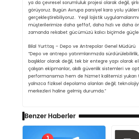
ya da çevresel sorumluluk projesi olarak değil, şir
görüyoruz. Bugün Avrupa parsiyel kara yolu yükle
gerçekleştirebiliyoruz. Yeşil lojistik uygulamalarım
müşterilerimize daha şeffaf, daha hızlı ve daha ö
zamanda rekabet gücümüzü kalıcı biçimde güçlendire
Bilal Yurttaş – Depo ve Antrepolar Genel Müdürü
“Depo ve antrepo yatırımlarımızda sürdürülebilirlik
başlıklar olarak değil, tek bir entegre yapı olarak el
çalışan ekipmanlar, akıllı güvenlik sistemleri ve 
performansımızı hem de hizmet kalitemizi yukarı t
yalnızca fiziksel depolama alanları değil; teknolojiyle
merkezleri haline gelmiş durumda.”
Benzer Haberler