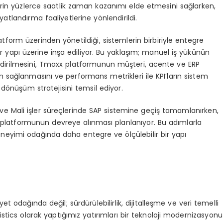
erin yüzlerce saatlik zaman kazanımı elde etmesini sağlarken,
atlandırma faaliyetlerine yönlendirildi.
atform üzerinden yönetildiği, sistemlerin birbiriyle entegre
i bir yapı üzerine inşa ediliyor. Bu yaklaşım; manuel iş yükünün
dirilmesini, Tmaxx platformunun müşteri, acente ve ERP
nın sağlanmasını ve performans metrikleri ile KPI’ların sistem
dönüşüm stratejisini temsil ediyor.
e Mali işler süreçlerinde
SAP
sistemine geçiş tamamlanırken,
platformunun devreye alınması planlanıyor. Bu adımlarla
eneyimi odağında daha entegre ve ölçülebilir bir yapı
et odağında değil; sürdürülebilirlik, dijitalleşme ve veri temelli
tics olarak yaptığımız yatırımları bir teknoloji modernizasyonu