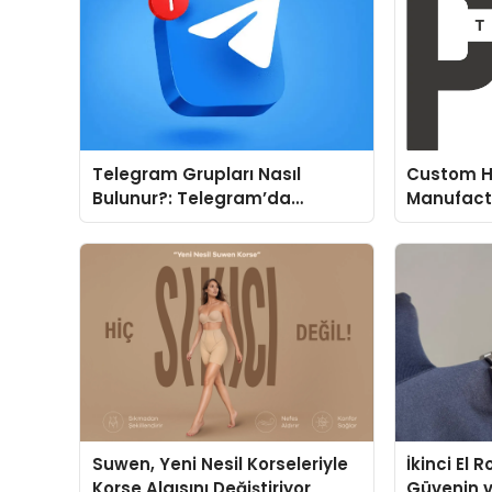
Telegram Grupları Nasıl
Custom H
Bulunur?: Telegram’da
Manufactu
Topluluk Deneyimini
Fit and P
Geliştirmek
Suwen, Yeni Nesil Korseleriyle
İkinci El 
Korse Algısını Değiştiriyor
Güvenin 