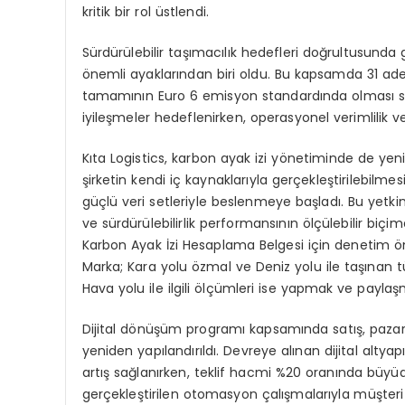
kritik bir rol üstlendi.
Sürdürülebilir taşımacılık hedefleri doğrultusunda
önemli ayaklarından biri oldu. Bu kapsamda
31 ade
tamamının
Euro 6 emisyon standardında
olması s
iyileşmeler hedeflenirken, operasyonel verimlilik ve
Kıta Logistics, karbon ayak izi yönetiminde de yen
şirketin kendi iç kaynaklarıyla gerçekleştirilebilm
güçlü veri setleriyle beslenmeye başladı. Bu yetkin
ve sürdürülebilirlik performansının ölçülebilir biçi
Karbon Ayak İzi Hesaplama Belgesi
için denetim ön
Marka; Kara yolu özmal ve Deniz yolu ile taşınan t
Hava yolu ile ilgili ölçümleri ise yapmak ve paylaşm
Dijital dönüşüm programı kapsamında satış, pazarl
yeniden yapılandırıldı. Devreye alınan dijital alty
artış
sağlanırken, teklif hacmi
%20 oranında büyü
gerçekleştirilen otomasyon çalışmalarıyla müşteri