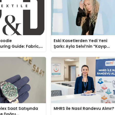
oodie
Eski Kasetlerden Yedi Yeni
ring Guide: Fabric,
Şarkı: Ayla Selvi’nin “Kayıp
rinting Options
Kasetler 1” Albümü 31
Temmuz’da Çıktı
Rolex Saat Satışında
MHRS ile Nasıl Randevu Alınır?
ve Doğru