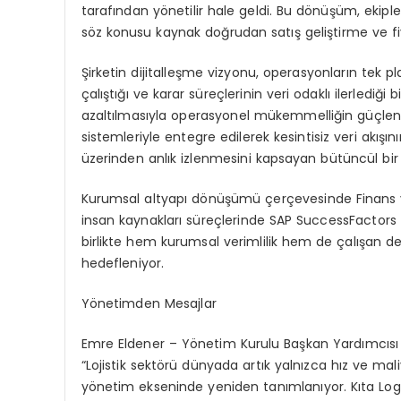
tarafından yönetilir hale geldi. Bu dönüşüm, ekipl
söz konusu kaynak doğrudan satış geliştirme ve fiy
Şirketin dijitalleşme vizyonu, operasyonların tek pl
çalıştığı ve karar süreçlerinin veri odaklı ilerlediğ
azaltılmasıyla operasyonel mükemmelliğin güçlen
sistemleriyle entegre edilerek kesintisiz veri akışı
üzerinden anlık izlenmesini kapsayan bütüncül bir 
Kurumsal altyapı dönüşümü çerçevesinde Finans v
insan kaynakları süreçlerinde
SAP
SuccessFactors
birlikte hem kurumsal verimlilik hem de çalışan d
hedefleniyor.
Yönetimden Mesajlar
Emre
Eldener
– Yönetim Kurulu Başkan Yardımcısı
“Lojistik sektörü dünyada artık yalnızca hız ve maliy
yönetim ekseninde yeniden tanımlanıyor. Kıta Logis