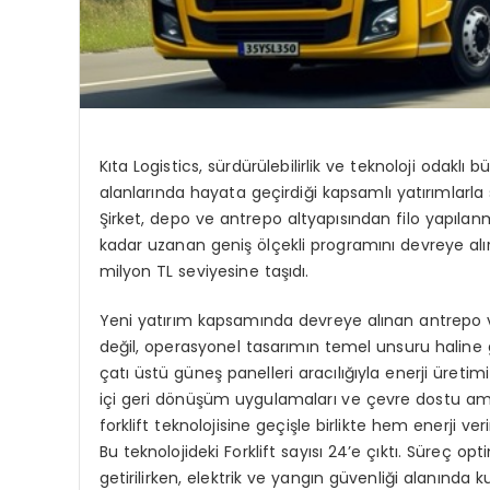
Kıta Logistics, sürdürülebilirlik ve teknoloji odakl
alanlarında hayata geçirdiği kapsamlı yatırımlarl
Şirket, depo ve antrepo altyapısından filo yapılan
kadar uzanan geniş ölçekli programını devreye alır
milyon TL
seviyesine taşıdı.
Yeni yatırım kapsamında devreye alınan antrepo ve
değil, operasyonel tasarımın temel unsuru haline get
çatı üstü güneş panelleri aracılığıyla enerji üretim
içi geri dönüşüm uygulamaları ve çevre dostu amb
forklift teknolojisine geçişle birlikte hem enerji ver
Bu teknolojideki Forklift sayısı 24’e çıktı. Süreç 
getirilirken, elektrik ve yangın güvenliği alanında k