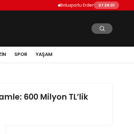
Bolusporlu Erdem Can Polat Sezon Açılışında
07:38:02
IN
SPOR
YAŞAM
amle: 600 Milyon TL’lik