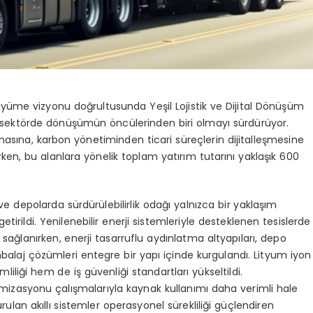
ı büyüme vizyonu doğrultusunda Yeşil Lojistik ve Dijital Dönüşüm
a sektörde dönüşümün öncülerinden biri olmayı sürdürüyor.
masına, karbon yönetiminden ticari süreçlerin dijitalleşmesine
ken, bu alanlara yönelik toplam yatırım tutarını yaklaşık
600
 depolarda sürdürülebilirlik odağı yalnızca bir yaklaşım
irildi. Yenilenebilir enerji sistemleriyle desteklenen tesislerde
i sağlanırken, enerji tasarruflu aydınlatma altyapıları, depo
alaj çözümleri entegre bir yapı içinde kurgulandı. Lityum iyon
imliliği hem de iş güvenliği standartları yükseltildi.
optimizasyonu çalışmalarıyla kaynak kullanımı daha verimli hale
urulan akıllı sistemler operasyonel sürekliliği güçlendiren